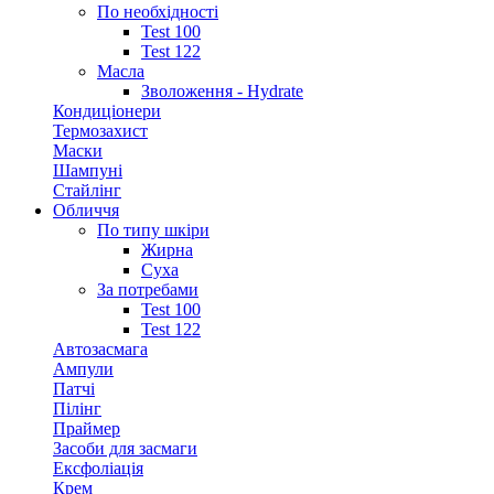
По необхідності
Test 100
Test 122
Масла
Зволоження - Hydrate
Кондиціонери
Термозахист
Маски
Шампуні
Стайлінг
Обличчя
По типу шкіри
Жирна
Суха
За потребами
Test 100
Test 122
Автозасмага
Ампули
Патчі
Пілінг
Праймер
Засоби для засмаги
Ексфоліація
Крем