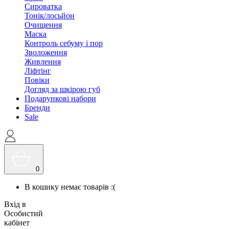
Сироватка
Тонік/лосьйон
Очищення
Маска
Контроль себуму і пор
Зволоження
Живлення
Ліфтінг
Повіки
Догляд за шкірою губ
Подарункові набори
Бренди
Sale
0
В кошику немає товарів :(
Вхід в
Особистий
кабінет