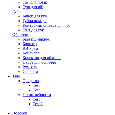
Тіні для повік
Туш для вій
Губи
Блиск для губ
Губна помада
Контурний олівець для губ
Тінт для губ
Обличчя
База під макіяж
Бронзер
ВВ-крем
Консилер
Коректор для обличчя
Пудра для обличчя
Рум`яна
СС-крем
Тіло
Средства
Test
Test
По потребности
Test
Test 2
Волосся