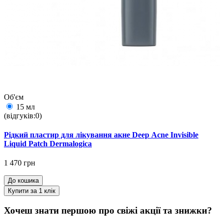
Об'єм
15 мл
(відгуків:0)
Рідкий пластир для лікування акне Deep Аcne Invisible
Liquid Patch Dermalogica
1 470 грн
До кошика
Купити за 1 клiк
Хочеш знати першою про свіжі акції та знижки?