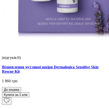
(відгуків:0)
Відновлення чутливої шкіри Dermalogica Sensitive Skin
Rescue Kit
1 860 грн
До кошика
Купити за 1 клiк