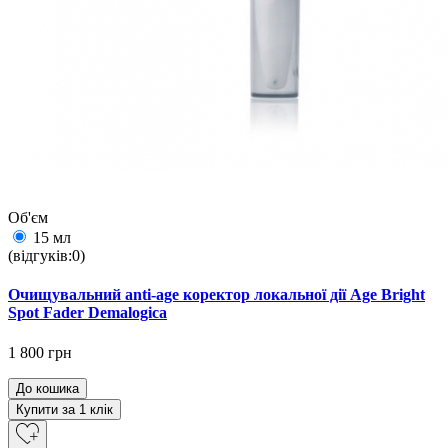
Об'єм
15 мл
(відгуків:0)
Очищувальний anti-age коректор локальної дії Age Bright
Spot Fаder Demalogica
1 800 грн
До кошика
Купити за 1 клiк