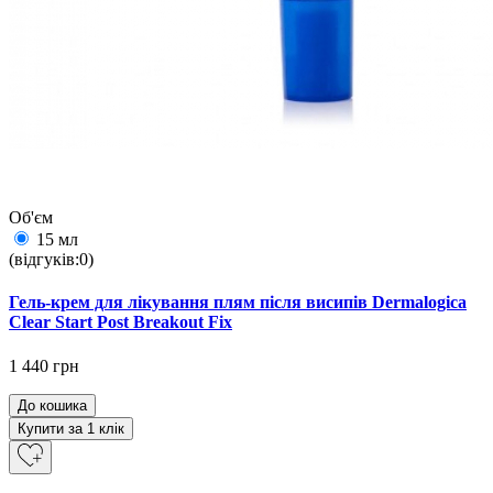
Об'єм
15 мл
(відгуків:0)
Гель-крем для лікування плям після висипів Dermalogica
Clear Start Post Breakout Fix
1 440 грн
До кошика
Купити за 1 клiк