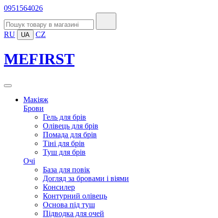
0951564026
RU
CZ
UA
MEFIRST
Макіяж
Брови
Гель для брів
Олівець для брів
Помада для брів
Тіні для брів
Туш для брів
Очі
База для повік
Догляд за бровами і віями
Консилер
Контурний олівець
Основа під туш
Підводка для очей