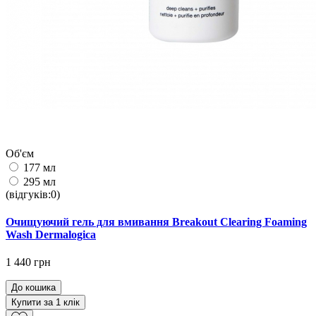
Об'єм
177 мл
295 мл
(відгуків:0)
Очищуючий гель для вмивання Breakout Clearing Foaming
Wash Dermalogica
1 440 грн
До кошика
Купити за 1 клiк