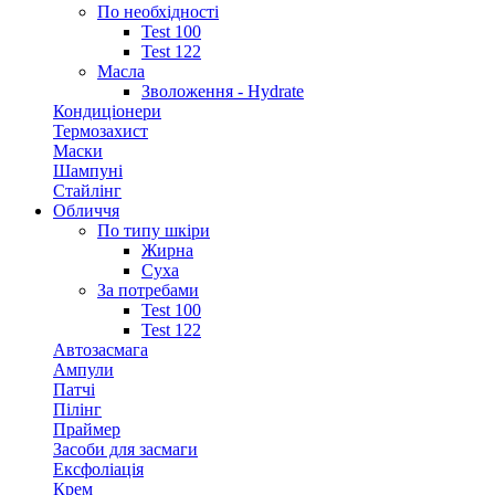
По необхідності
Test 100
Test 122
Масла
Зволоження - Hydrate
Кондиціонери
Термозахист
Маски
Шампуні
Стайлінг
Обличчя
По типу шкіри
Жирна
Суха
За потребами
Test 100
Test 122
Автозасмага
Ампули
Патчі
Пілінг
Праймер
Засоби для засмаги
Ексфоліація
Крем