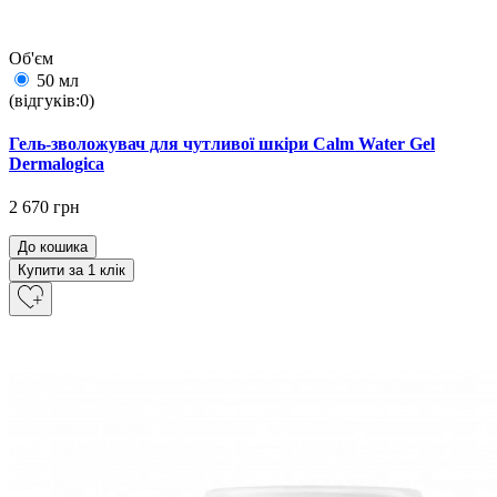
Об'єм
50 мл
(відгуків:0)
Гель-зволожувач для чутливої шкіри Сalm Water Gel
Dermalogica
2 670 грн
До кошика
Купити за 1 клiк