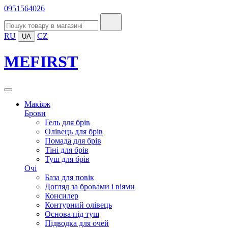
0951564026
RU
CZ
UA
MEFIRST
Макіяж
Брови
Гель для брів
Олівець для брів
Помада для брів
Тіні для брів
Туш для брів
Очі
База для повік
Догляд за бровами і віями
Консилер
Контурний олівець
Основа під туш
Підводка для очей