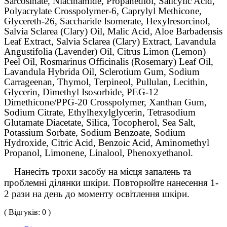
Sarcosinate, Niacinamide, Propanediol, Salicylic Acid,
Polyacrylate Crosspolymer-6, Caprylyl Methicone,
Glycereth-26, Saccharide Isomerate, Hexylresorcinol,
Salvia Sclarea (Clary) Oil, Malic Acid, Aloe Barbadensis
Leaf Extract, Salvia Sclarea (Clary) Extract, Lavandula
Angustifolia (Lavender) Oil, Citrus Limon (Lemon)
Peel Oil, Rosmarinus Officinalis (Rosemary) Leaf Oil,
Lavandula Hybrida Oil, Sclerotium Gum, Sodium
Carrageenan, Thymol, Terpineol, Pullulan, Lecithin,
Glycerin, Dimethyl Isosorbide, PEG-12
Dimethicone/PPG-20 Crosspolymer, Xanthan Gum,
Sodium Citrate, Ethylhexylglycerin, Tetrasodium
Glutamate Diacetate, Silica, Tocopherol, Sea Salt,
Potassium Sorbate, Sodium Benzoate, Sodium
Hydroxide, Citric Acid, Benzoic Acid, Aminomethyl
Propanol, Limonene, Linalool, Phenoxyethanol.
    Нанесіть трохи засобу на місця запалень та 
проблемні ділянки шкіри. Повторюйте нанесення 1-
2 рази на день до моменту освітлення шкіри.
( Відгуків: 0 )