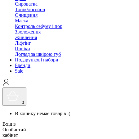
Сироватка
Тонік/лосьйон
Очищення
Маска
Контроль себуму і пор
Зволоження
Живлення
Ліфтінг
Повіки
Догляд за шкірою губ
Подарункові набори
Бренди
Sale
0
В кошику немає товарів :(
Вхід в
Особистий
кабінет