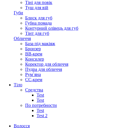
Тіні для повік
Туш для вій
Губи
Блиск для губ
Губна помада
Контурний олівець для губ
Тінт для губ
Обличчя
База під макіяж
Бронзер
ВВ-крем
Консилер
Коректор для обличчя
Пудра для обличчя
Рум`яна
СС-крем
Тіло
Средства
Test
Test
По потребности
Test
Test 2
Волосся