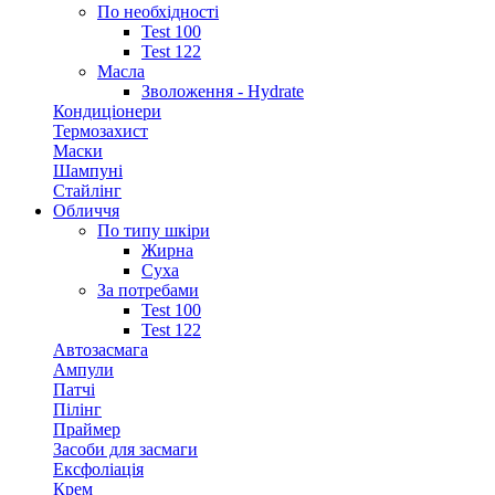
По необхідності
Test 100
Test 122
Масла
Зволоження - Hydrate
Кондиціонери
Термозахист
Маски
Шампуні
Стайлінг
Обличчя
По типу шкіри
Жирна
Суха
За потребами
Test 100
Test 122
Автозасмага
Ампули
Патчі
Пілінг
Праймер
Засоби для засмаги
Ексфоліація
Крем