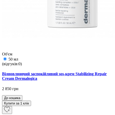
Об'єм
50 мл
(відгуків:0)
Відновлюючий заспокійливий sos-крем Stabilizing Repair
Cream Dermalogica
2 850 грн
До кошика
Купити за 1 клiк