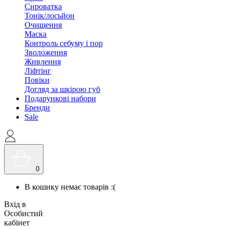
Сироватка
Тонік/лосьйон
Очищення
Маска
Контроль себуму і пор
Зволоження
Живлення
Ліфтінг
Повіки
Догляд за шкірою губ
Подарункові набори
Бренди
Sale
0
В кошику немає товарів :(
Вхід в
Особистий
кабінет