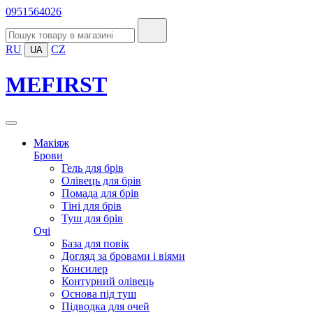
0951564026
RU
CZ
UA
MEFIRST
Макіяж
Брови
Гель для брів
Олівець для брів
Помада для брів
Тіні для брів
Туш для брів
Очі
База для повік
Догляд за бровами і віями
Консилер
Контурний олівець
Основа під туш
Підводка для очей