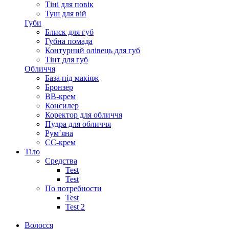
Тіні для повік
Туш для вій
Губи
Блиск для губ
Губна помада
Контурний олівець для губ
Тінт для губ
Обличчя
База під макіяж
Бронзер
ВВ-крем
Консилер
Коректор для обличчя
Пудра для обличчя
Рум`яна
СС-крем
Тіло
Средства
Test
Test
По потребности
Test
Test 2
Волосся