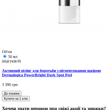
Об'єм
50 мл
(відгуків:0)
Активний пілінг для боротьби з пігментованою шкірою
Dermalogica PowerBright Dark Spot Peel
3 390 грн
До кошика
Купити за 1 клiк
Хочеш знати першою про свіжі акції та знижки?