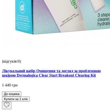
(відгуків:0)
Лікувальний набір Очищення та догляд за проблемною
шкірою Dermalogica Clear Start Breakout Clearing Kit
1 440 грн
До кошика
Купити за 1 клiк