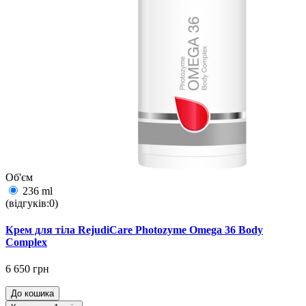
Об'єм
236 ml
(відгуків:0)
Крем для тіла RejudiCare Photozyme Omega 36 Body
Complex
6 650 грн
До кошика