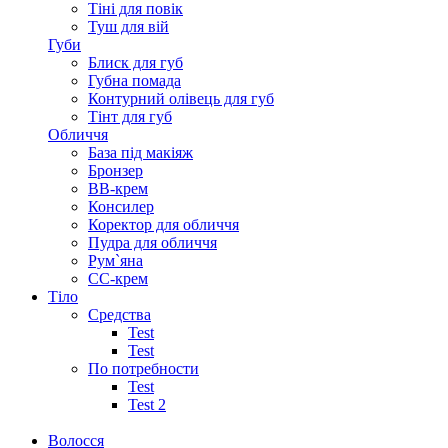
Тіні для повік
Туш для вій
Губи
Блиск для губ
Губна помада
Контурний олівець для губ
Тінт для губ
Обличчя
База під макіяж
Бронзер
ВВ-крем
Консилер
Коректор для обличчя
Пудра для обличчя
Рум`яна
СС-крем
Тіло
Средства
Test
Test
По потребности
Test
Test 2
Волосся