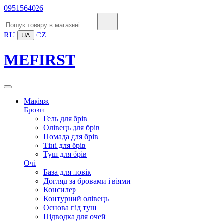
0951564026
RU
CZ
UA
MEFIRST
Макіяж
Брови
Гель для брів
Олівець для брів
Помада для брів
Тіні для брів
Туш для брів
Очі
База для повік
Догляд за бровами і віями
Консилер
Контурний олівець
Основа під туш
Підводка для очей