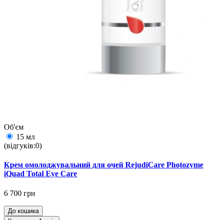
Об'єм
15 мл
(відгуків:0)
Крем омолоджувальний для очей RejudiCare Photozyme
iQuad Total Eye Care
6 700 грн
До кошика