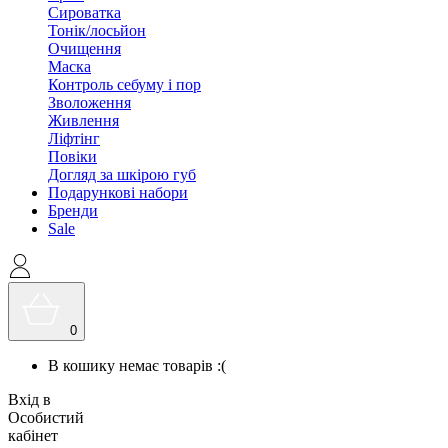
Сироватка
Тонік/лосьйон
Очищення
Маска
Контроль себуму і пор
Зволоження
Живлення
Ліфтінг
Повіки
Догляд за шкірою губ
Подарункові набори
Бренди
Sale
0
В кошику немає товарів :(
Вхід в
Особистий
кабінет