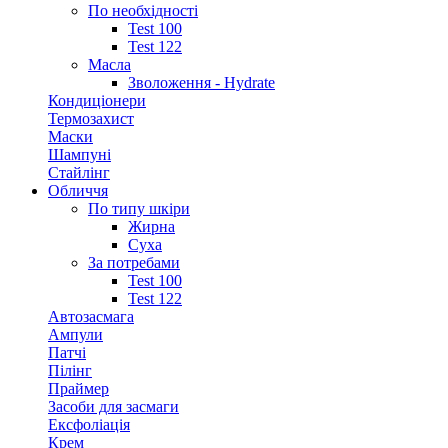
По необхідності
Test 100
Test 122
Масла
Зволоження - Hydrate
Кондиціонери
Термозахист
Маски
Шампуні
Стайлінг
Обличчя
По типу шкіри
Жирна
Суха
За потребами
Test 100
Test 122
Автозасмага
Ампули
Патчі
Пілінг
Праймер
Засоби для засмаги
Ексфоліація
Крем