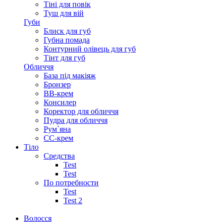
Тіні для повік
Туш для вій
Губи
Блиск для губ
Губна помада
Контурний олівець для губ
Тінт для губ
Обличчя
База під макіяж
Бронзер
ВВ-крем
Консилер
Коректор для обличчя
Пудра для обличчя
Рум`яна
СС-крем
Тіло
Средства
Test
Test
По потребности
Test
Test 2
Волосся