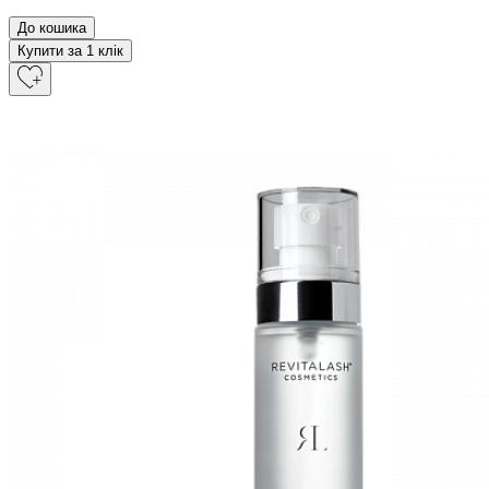
До кошика
Купити за 1 клiк