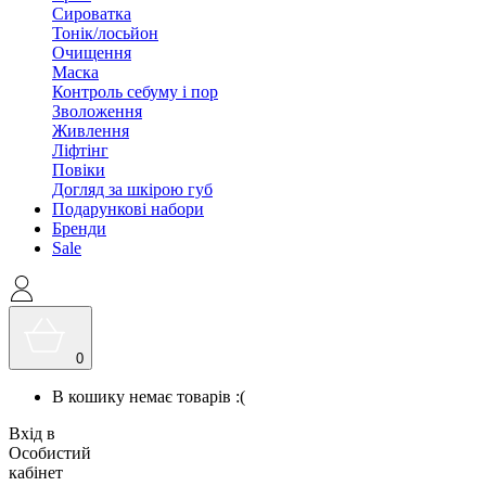
Сироватка
Тонік/лосьйон
Очищення
Маска
Контроль себуму і пор
Зволоження
Живлення
Ліфтінг
Повіки
Догляд за шкірою губ
Подарункові набори
Бренди
Sale
0
В кошику немає товарів :(
Вхід в
Особистий
кабінет