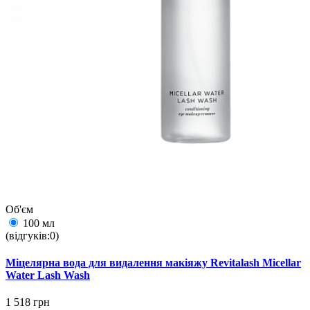
Об'єм
100 мл
(відгуків:0)
Міцелярна вода для видалення макіяжу Revitalash Micellar
Water Lash Wash
1 518 грн