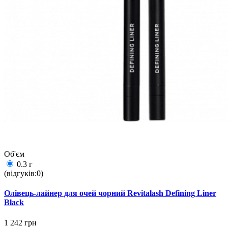
Об'єм
0.3 г
(відгуків:0)
Олівець-лайнер для очей чорний Revitalash Defining Liner
Black
1 242 грн