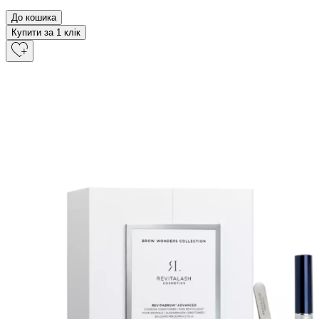
До кошика
Купити за 1 клiк