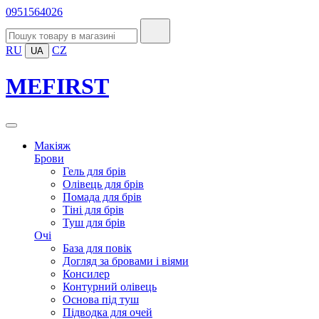
0951564026
RU
CZ
UA
MEFIRST
Макіяж
Брови
Гель для брів
Олівець для брів
Помада для брів
Тіні для брів
Туш для брів
Очі
База для повік
Догляд за бровами і віями
Консилер
Контурний олівець
Основа під туш
Підводка для очей