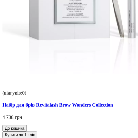
(відгуків:0)
Набір для брів Revitalash Brow Wonders Collection
4 738 грн
До кошика
Купити за 1 клiк