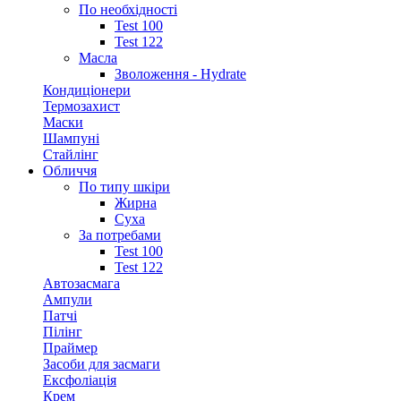
По необхідності
Test 100
Test 122
Масла
Зволоження - Hydrate
Кондиціонери
Термозахист
Маски
Шампуні
Стайлінг
Обличчя
По типу шкіри
Жирна
Суха
За потребами
Test 100
Test 122
Автозасмага
Ампули
Патчі
Пілінг
Праймер
Засоби для засмаги
Ексфоліація
Крем