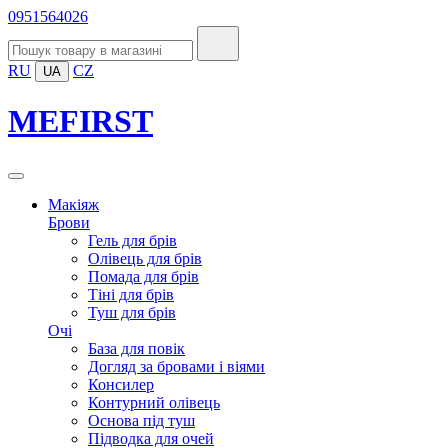
0951564026
RU
CZ
UA
MEFIRST
Макіяж
Брови
Гель для брів
Олівець для брів
Помада для брів
Тіні для брів
Туш для брів
Очі
База для повік
Догляд за бровами і віями
Консилер
Контурний олівець
Основа під туш
Підводка для очей