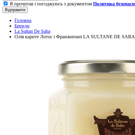
Я прочитав і погоджуюсь з документом
Политика безопасн
Відправити
Головна
Бренди
La Sultan De Saba
Олія карите Лотос і Франжипані LA SULTANE DE SABA