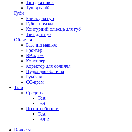
Тіні для повік
Туш для вій
Губи
Блиск для губ
Губна помада
Контурний олівець для губ
Тінт для губ
Обличчя
База під макіяж
Бронзер
ВВ-крем
Консилер
Коректор для обличчя
Пудра для обличчя
Рум`яна
СС-крем
Тіло
Средства
Test
Test
По потребности
Test
Test 2
Волосся