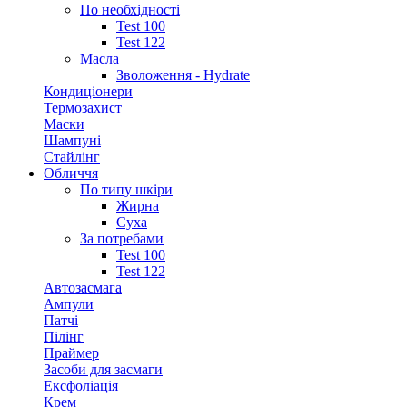
По необхідності
Test 100
Test 122
Масла
Зволоження - Hydrate
Кондиціонери
Термозахист
Маски
Шампуні
Стайлінг
Обличчя
По типу шкіри
Жирна
Суха
За потребами
Test 100
Test 122
Автозасмага
Ампули
Патчі
Пілінг
Праймер
Засоби для засмаги
Ексфоліація
Крем