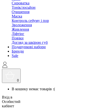
Сироватка
Тонік/лосьйон
Очищення
Маска
Контроль себуму і пор
Зволоження
Живлення
Ліфтінг
Повіки
Догляд за шкірою губ
Подарункові набори
Бренди
Sale
0
В кошику немає товарів :(
Вхід в
Особистий
кабінет