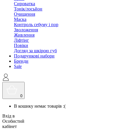
Сироватка
Тонік/лосьйон
Очищення
Маска
Контроль себуму і пор
Зволоження
Живлення
Ліфтінг
Повіки
Догляд за шкірою губ
Подарункові набори
Бренди
Sale
0
В кошику немає товарів :(
Вхід в
Особистий
кабінет