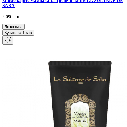
Масло каріте Чампака та Тропічні квіти LA SULTANE DE
SABA
2 090 грн
До кошика
Купити за 1 клiк