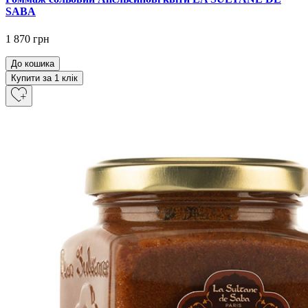
SABA
1 870 грн
До кошика
Купити за 1 клiк