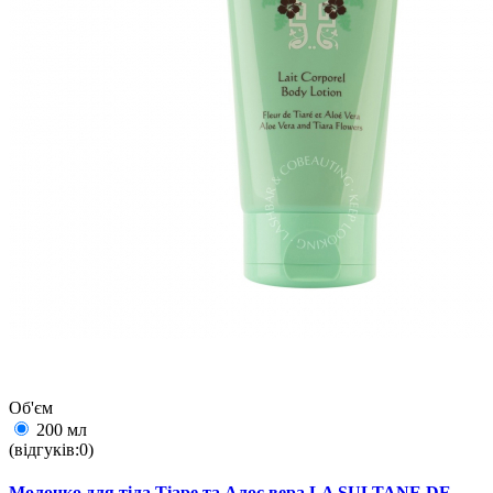
Об'єм
200 мл
(відгуків:0)
Молочко для тіла Тіаре та Алоє вера LA SULTANE DE