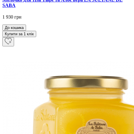
SABA
1 930 грн
До кошика
Купити за 1 клiк