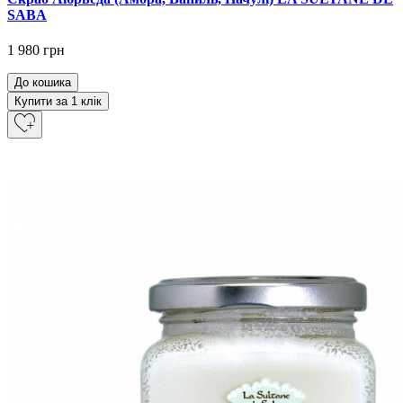
SABA
1 980 грн
До кошика
Купити за 1 клiк