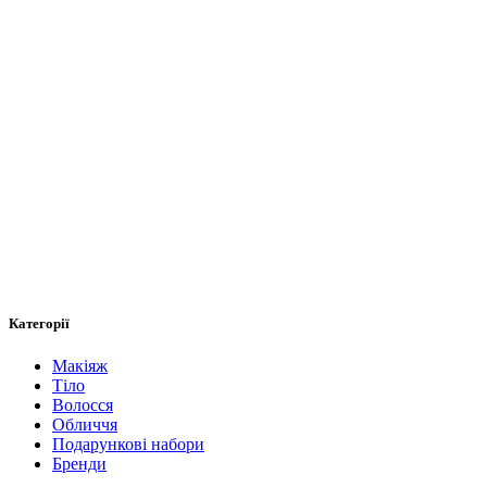
Категорії
Макіяж
Тіло
Волосся
Обличчя
Подарункові набори
Бренди