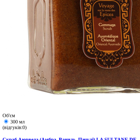
Об'єм
300 мл
(відгуків:0)
Скраб Аюрведа (Амбра, Ваниль, Пачулі) LA SULTANE DE