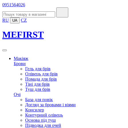
0951564026
RU
CZ
UA
MEFIRST
Макіяж
Брови
Гель для брів
Олівець для брів
Помада для брів
Тіні для брів
Туш для брів
Очі
База для повік
Догляд за бровами і віями
Консилер
Контурний олівець
Основа під туш
Підводка для очей