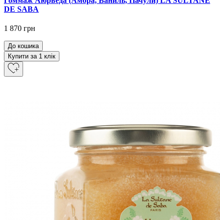
Гоммаж Аюрведа (Амбра, Ваниль, Пачули) LA SULTANE
DE SABA
1 870 грн
До кошика
Купити за 1 клiк