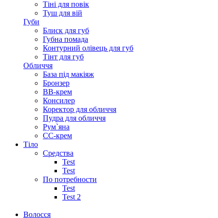
Тіні для повік
Туш для вій
Губи
Блиск для губ
Губна помада
Контурний олівець для губ
Тінт для губ
Обличчя
База під макіяж
Бронзер
ВВ-крем
Консилер
Коректор для обличчя
Пудра для обличчя
Рум`яна
СС-крем
Тіло
Средства
Test
Test
По потребности
Test
Test 2
Волосся