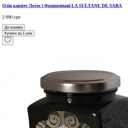
Олія карите Лотос і Франжипані LA SULTANE DE SABA
2 090 грн
До кошика
Купити за 1 клiк