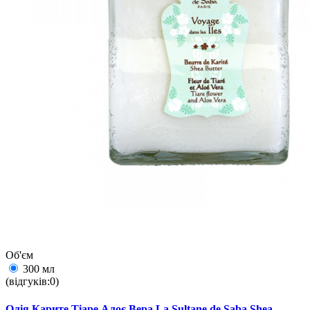
Об'єм
300 мл
(відгуків:0)
Олія Карите Тіаре Алоє Вера La Sultane de Saba Shea