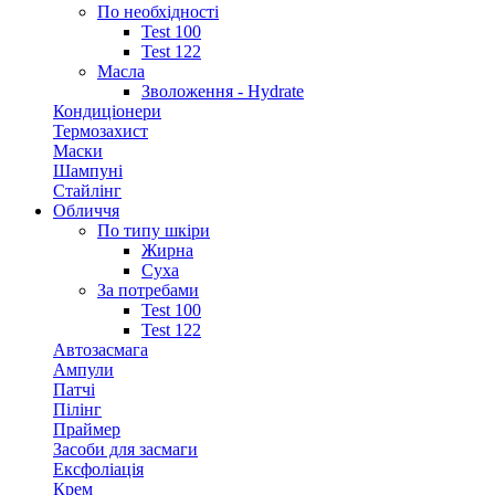
По необхідності
Test 100
Test 122
Масла
Зволоження - Hydrate
Кондиціонери
Термозахист
Маски
Шампуні
Стайлінг
Обличчя
По типу шкіри
Жирна
Суха
За потребами
Test 100
Test 122
Автозасмага
Ампули
Патчі
Пілінг
Праймер
Засоби для засмаги
Ексфоліація
Крем