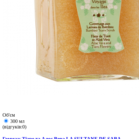
Об'єм
300 мл
(відгуків:0)
Гоммаж Тіаре та Алоє Вера LA SULTANE DE SABA