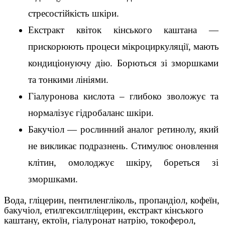
стресостійкість шкіри.
Екстракт квіток кінського каштана — 
прискорюють процеси мікроциркуляції, мають 
кондиціонуючу дію. Борються зі зморшками 
та тонкими лініями.
Гіалуронова кислота – глибоко зволожує та 
нормалізує гідробаланс шкіри.
Бакучіол — рослинний аналог ретинолу, який 
не викликає подразнень. Стимулює оновлення 
клітин, омолоджує шкіру, бореться зі 
зморшками.
Вода, гліцерин, пентиленгліколь, пропандіол, кофеїн,
бакучіол, етилгексилгліцерин, екстракт кінського
каштану, ектоїн, гіалуронат натрію, токоферол,