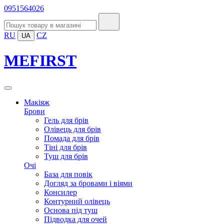
0951564026
RU
CZ
UA
MEFIRST
Макіяж
Брови
Гель для брів
Олівець для брів
Помада для брів
Тіні для брів
Туш для брів
Очі
База для повік
Догляд за бровами і віями
Консилер
Контурний олівець
Основа під туш
Підводка для очей