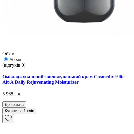
Об'єм
50 мл
(відгуків:0)
Омолоджувальний зволожувальний крем Сosmedix Elite
Alt-A Daily Rejuvenating Moisturizer
5 968 грн
До кошика
Купити за 1 клiк