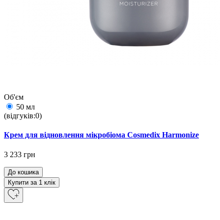
Об'єм
50 мл
(відгуків:0)
Крем для відновлення мікробіома Cosmedix Harmonize
3 233 грн
До кошика
Купити за 1 клiк