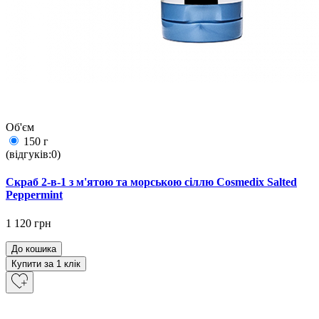
Об'єм
150 г
(відгуків:0)
Скраб 2-в-1 з м'ятою та морською сіллю Cosmedix Salted
Peppermint
1 120 грн
До кошика
Купити за 1 клiк