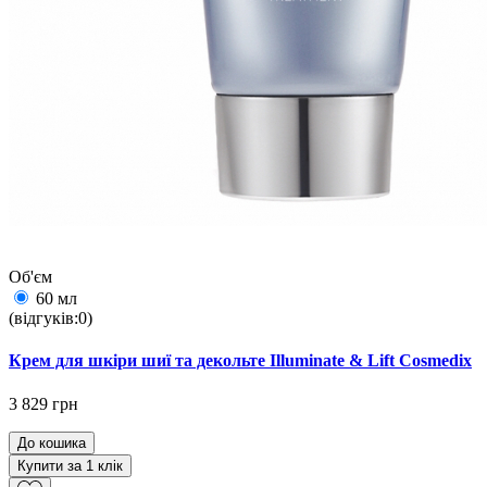
Об'єм
60 мл
(відгуків:0)
Крем для шкіри шиї та декольте Illuminate & Lift Cosmedix
3 829 грн
До кошика
Купити за 1 клiк