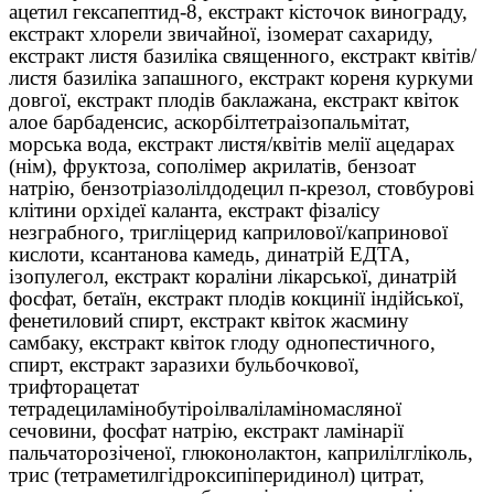
ацетил гексапептид-8, екстракт кісточок винограду,
екстракт хлорели звичайної, ізомерат сахариду,
екстракт листя базиліка священного, екстракт квітів/
листя базиліка запашного, екстракт кореня куркуми
довгої, екстракт плодів баклажана, екстракт квіток
алое барбаденсис, аскорбілтетраізопальмітат,
морська вода, екстракт листя/квітів мелії ацедарах
(нім), фруктоза, сополімер акрилатів, бензоат
натрію, бензотріазолілдодецил п-крезол, стовбурові
клітини орхідеї каланта, екстракт фізалісу
незграбного, тригліцерид каприлової/капринової
кислоти, ксантанова камедь, динатрій ЕДТА,
ізопулегол, екстракт кораліни лікарської, динатрій
фосфат, бетаїн, екстракт плодів кокцинії індійської,
фенетиловий спирт, екстракт квіток жасмину
самбаку, екстракт квіток глоду однопестичного,
спирт, екстракт заразихи бульбочкової,
трифторацетат
тетрадециламінобутіроілваліламіномасляної
сечовини, фосфат натрію, екстракт ламінарії
пальчаторозіченої, глюконолактон, каприлілгліколь,
трис (тетраметилгідроксипіперидинол) цитрат,