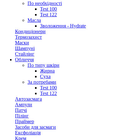
По необхідності
Test 100
Test 122
Масла
Зволоження - Hydrate
Кондиціонери
Термозахист
Маски
Шампуні
Стайлінг
Обличчя
По типу шкіри
Жирна
Суха
За потребами
Test 100
Test 122
Автозасмага
Ампули
Патчі
Пілінг
Праймер
Засоби для засмаги
Ексфоліація
Крем