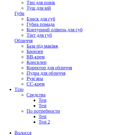
Тіні для повік
Туш для вій
Губи
Блиск для губ
Губна помада
Контурний олівець для губ
Тінт для губ
Обличчя
База під макіяж
Бронзер
ВВ-крем
Консилер
Коректор для обличчя
Пудра для обличчя
Рум`яна
СС-крем
Тіло
Средства
Test
Test
По потребности
Test
Test 2
Волосся