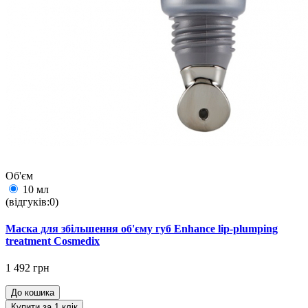
Об'єм
10 мл
(відгуків:0)
Маска для збільшення об'єму губ Enhance lip-plumping
treatment Cosmedix
1 492 грн
До кошика
Купити за 1 клiк