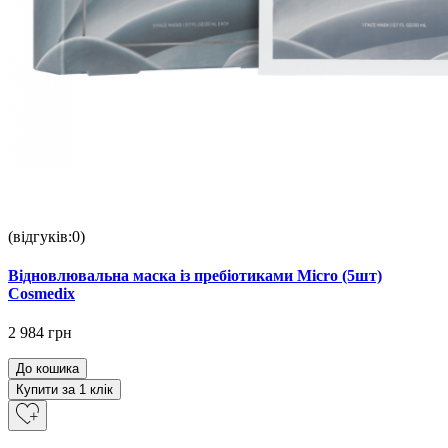
(відгуків:0)
Відновлювальна маска із пребіотиками Micro (5шт)
Cosmedix
2 984 грн
До кошика
Купити за 1 клiк