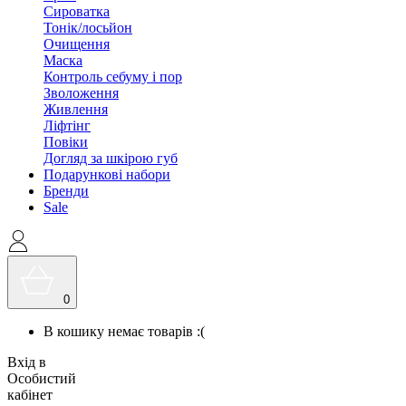
Сироватка
Тонік/лосьйон
Очищення
Маска
Контроль себуму і пор
Зволоження
Живлення
Ліфтінг
Повіки
Догляд за шкірою губ
Подарункові набори
Бренди
Sale
0
В кошику немає товарів :(
Вхід в
Особистий
кабінет