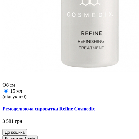
Об'єм
15 мл
(відгуків:0)
Ремоделююча сироватка Refine Cosmedix
3 581 грн
До кошика
Купити за 1 клiк