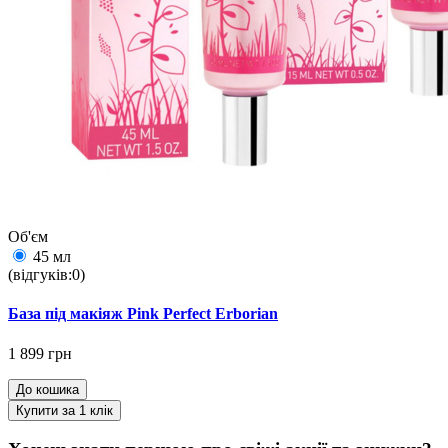
Об'єм
45 мл
(відгуків:0)
База під макіяж Pink Perfect Erborian
1 899 грн
До кошика
Купити за 1 клiк