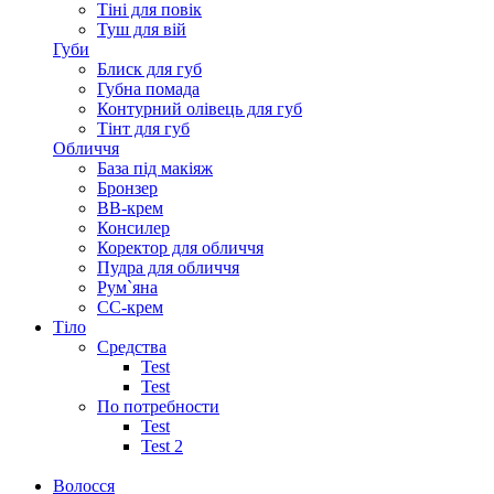
Тіні для повік
Туш для вій
Губи
Блиск для губ
Губна помада
Контурний олівець для губ
Тінт для губ
Обличчя
База під макіяж
Бронзер
ВВ-крем
Консилер
Коректор для обличчя
Пудра для обличчя
Рум`яна
СС-крем
Тіло
Средства
Test
Test
По потребности
Test
Test 2
Волосся