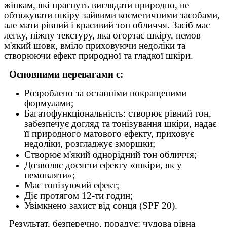
жінкам, які прагнуть виглядати природно, не
обтяжувати шкіру зайвими косметичними засобами,
але мати рівний і красивий тон обличчя. Засіб має
легку, ніжну текстуру, яка огортає шкіру, немов
м'який шовк, вміло приховуючи недоліки та
створюючи ефект природної та гладкої шкіри.
Основними перевагами є:
Розроблено за останніми покращеними
формулами;
Багатофункціональність: створює рівний тон,
забезпечує догляд та тонізування шкіри, надає
її природного матового ефекту, приховує
недоліки, розгладжує зморшки;
Створює м'який однорідний тон обличчя;
Дозволяє досягти ефекту «шкіри, як у
немовляти»;
Має тонізуючий ефект;
Діє протягом 12-ти годин;
Увімкнено захист від сонця (SPF 20).
Результат, безперечно, порадує: чудова рівна