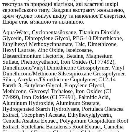
текстура та природні відтінки, які властиві шкірі
європейського типу. Завдяки екстракту женьшеню,
крем чудово тонізує шкіру та наповнює її енергією.
Шкіра стає м'якшою та ніжнішою.
Aqua/Water, Cyclopentasiloxane, Titanium Dioxide,
Glycerin, Dipropylene Glycol, PEG-10 Dimethicone,
Ethylhexyl Methoxycinnamate, Talc, Dimethicone,
Hexyl Laurate, Zinc Oxide, Isoeicosane,
Disteardimonium Hectorite, Betaine, Magnesium
Sulfate, Phenoxyethanol, Iron Oxides (CI 77492),
Dimethicone/Vinyl Dimethicone Crosspolymer, Vinyl
Dimethicone/Methicone Silsesquioxane Crosspolymer,
Silica, Acrylates/Dimethicone Copolymer, C12-14
Pareth-3, Butylene Glycol, Propylene Glycol,
Methicone, Glycosyl Trehalose, Iron Oxides (CI
77499), Iron Oxides (CI 77491), Palmitic Acid,
Aluminum Hydroxide, Aluminum Stearate,
Hydrogenated Starch Hydrolysate, Portulaca Oleracea
Extract, Tocopheryl Acetate, Ethylhexylglycerin,
Centella Asiatica Extract, Polygonum Cuspidatum Root
Extract, Scutellaria Baicalensis Root Extract, Camellia