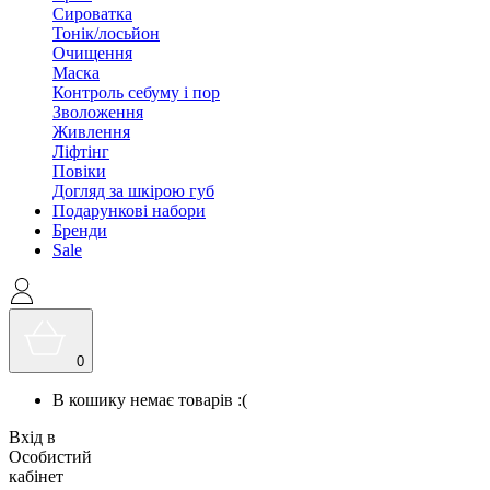
Сироватка
Тонік/лосьйон
Очищення
Маска
Контроль себуму і пор
Зволоження
Живлення
Ліфтінг
Повіки
Догляд за шкірою губ
Подарункові набори
Бренди
Sale
0
В кошику немає товарів :(
Вхід в
Особистий
кабінет