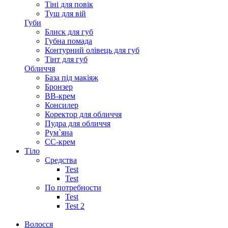
Тіні для повік
Туш для вій
Губи
Блиск для губ
Губна помада
Контурний олівець для губ
Тінт для губ
Обличчя
База під макіяж
Бронзер
ВВ-крем
Консилер
Коректор для обличчя
Пудра для обличчя
Рум`яна
СС-крем
Тіло
Средства
Test
Test
По потребности
Test
Test 2
Волосся