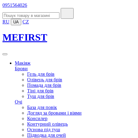
0951564026
RU
CZ
UA
MEFIRST
Макіяж
Брови
Гель для брів
Олівець для брів
Помада для брів
Тіні для брів
Туш для брів
Очі
База для повік
Догляд за бровами і віями
Консилер
Контурний олівець
Основа під туш
Підводка для очей