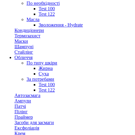
По необхідності
Test 100
Test 122
Масла
Зволоження - Hydrate
Кондиціонери
Термозахист
Маски
Шампуні
Стайлінг
Обличчя
По типу шкіри
Жирна
Суха
За потребами
Test 100
Test 122
Автозасмага
Ампули
Патчі
Пілінг
Праймер
Засоби для засмаги
Ексфоліація
Крем