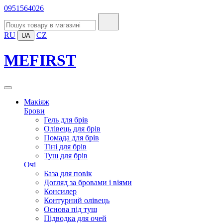
0951564026
RU
CZ
UA
MEFIRST
Макіяж
Брови
Гель для брів
Олівець для брів
Помада для брів
Тіні для брів
Туш для брів
Очі
База для повік
Догляд за бровами і віями
Консилер
Контурний олівець
Основа під туш
Підводка для очей