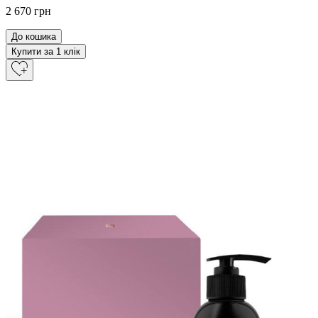
2 670 грн
До кошика
Купити за 1 клiк