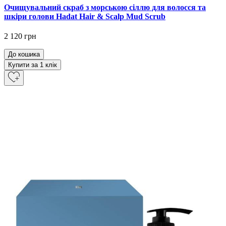
Очищувальний скраб з морською сіллю для волосся та
шкіри голови Hadat Hair & Scalp Mud Scrub
2 120 грн
До кошика
Купити за 1 клiк