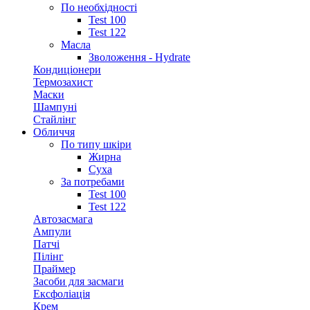
По необхідності
Test 100
Test 122
Масла
Зволоження - Hydrate
Кондиціонери
Термозахист
Маски
Шампуні
Стайлінг
Обличчя
По типу шкіри
Жирна
Суха
За потребами
Test 100
Test 122
Автозасмага
Ампули
Патчі
Пілінг
Праймер
Засоби для засмаги
Ексфоліація
Крем