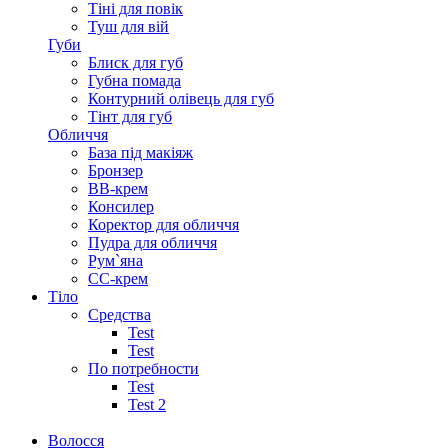
Тіні для повік
Туш для вій
Губи
Блиск для губ
Губна помада
Контурний олівець для губ
Тінт для губ
Обличчя
База під макіяж
Бронзер
ВВ-крем
Консилер
Коректор для обличчя
Пудра для обличчя
Рум`яна
СС-крем
Тіло
Средства
Test
Test
По потребности
Test
Test 2
Волосся