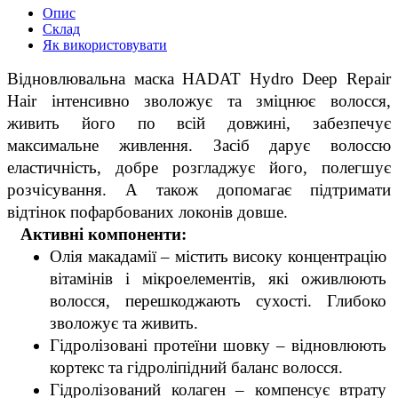
Опис
Склад
Як використовувати
Відновлювальна маска HADAT Hydro Deep Repair
Hair інтенсивно зволожує та зміцнює волосся,
живить його по всій довжині, забезпечує
максимальне живлення. Засіб дарує волоссю
еластичність, добре розгладжує його, полегшує
розчісування. А також допомагає підтримати
відтінок пофарбованих локонів довше.
   Активні компоненти:
Олія макадамії – містить високу концентрацію 
вітамінів і мікроелементів, які оживлюють 
волосся, перешкоджають сухості. Глибоко 
зволожує та живить.
Гідролізовані протеїни шовку – відновлюють 
кортекс та гідроліпідний баланс волосся.
Гідролізований колаген – компенсує втрату 