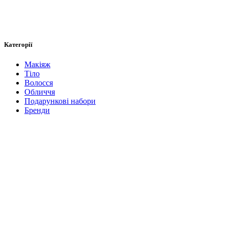
Категорії
Макіяж
Тіло
Волосся
Обличчя
Подарункові набори
Бренди