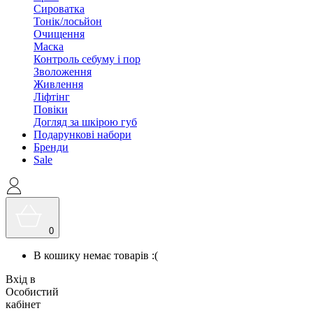
Сироватка
Тонік/лосьйон
Очищення
Маска
Контроль себуму і пор
Зволоження
Живлення
Ліфтінг
Повіки
Догляд за шкірою губ
Подарункові набори
Бренди
Sale
0
В кошику немає товарів :(
Вхід в
Особистий
кабінет