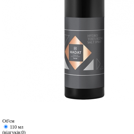
Об'єм
110 мл
(відгуків:0)