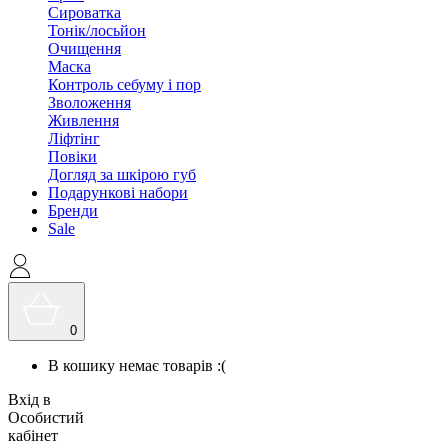
Сироватка
Тонік/лосьйон
Очищення
Маска
Контроль себуму і пор
Зволоження
Живлення
Ліфтінг
Повіки
Догляд за шкірою губ
Подарункові набори
Бренди
Sale
0
В кошику немає товарів :(
Вхід в
Особистий
кабінет