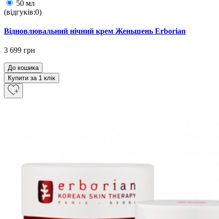
50 мл
(відгуків:0)
Відновлювальний нічний крем Женьшень Erborian
3 699 грн
До кошика
Купити за 1 клiк