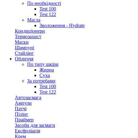
По необхідності
Test 100
Test 122
Масла
Зволоження - Hydrate
Кондиціонери
Термозахист
Маски
Шампуні
Стайлінг
Обличчя
По типу шкіри
Жирна
Суха
За потребами
Test 100
Test 122
Автозасмага
Ампули
Патчі
Пілінг
Праймер
Засоби для засмаги
Ексфоліація
Крем