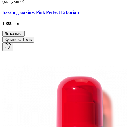
(відгуків:0)
База під макіяж Pink Perfect Erborian
1 899 грн
До кошика
Купити за 1 клiк