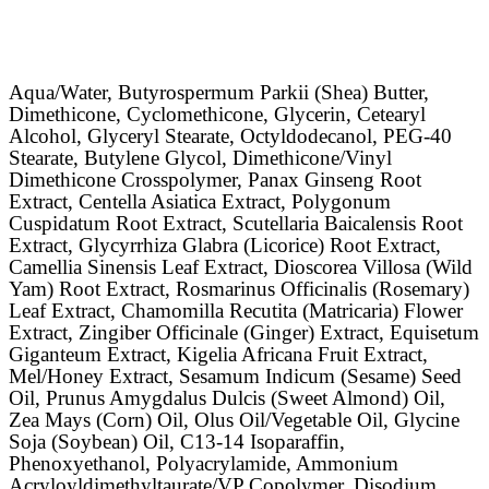
Aqua/Water, Butyrospermum Parkii (Shea) Butter,
Dimethicone, Cyclomethicone, Glycerin, Cetearyl
Alcohol, Glyceryl Stearate, Octyldodecanol, PEG-40
Stearate, Butylene Glycol, Dimethicone/Vinyl
Dimethicone Crosspolymer, Panax Ginseng Root
Extract, Centella Asiatica Extract, Polygonum
Cuspidatum Root Extract, Scutellaria Baicalensis Root
Extract, Glycyrrhiza Glabra (Licorice) Root Extract,
Camellia Sinensis Leaf Extract, Dioscorea Villosa (Wild
Yam) Root Extract, Rosmarinus Officinalis (Rosemary)
Leaf Extract, Chamomilla Recutita (Matricaria) Flower
Extract, Zingiber Officinale (Ginger) Extract, Equisetum
Giganteum Extract, Kigelia Africana Fruit Extract,
Mel/Honey Extract, Sesamum Indicum (Sesame) Seed
Oil, Prunus Amygdalus Dulcis (Sweet Almond) Oil,
Zea Mays (Corn) Oil, Olus Oil/Vegetable Oil, Glycine
Soja (Soybean) Oil, C13-14 Isoparaffin,
Phenoxyethanol, Polyacrylamide, Ammonium
Acryloyldimethyltaurate/VP Copolymer, Disodium