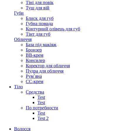
Тіні для повік
Туш для вій
Губи
Блиск для губ
Губна помада
Контурний олівець для губ
Тінт для губ
Обличчя
База під макіяж
Бронзер
ВВ-крем
Консилер
Коректор для обличчя
Пудра для обличчя
Рум`яна
СС-крем
Тіло
Средства
Test
Test
По потребности
Test
Test 2
Волосся