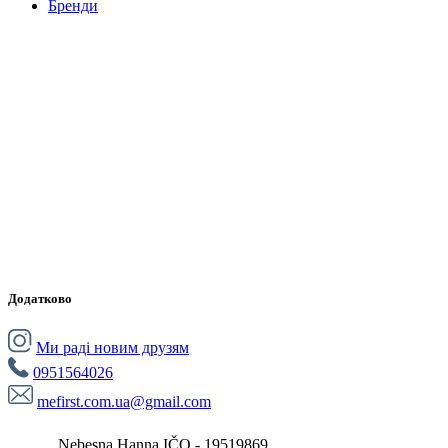
Бренди
Додатково
Ми раді новим друзям
0951564026
mefirst.com.ua@gmail.com
Nebesna Hanna IČO - 19519869