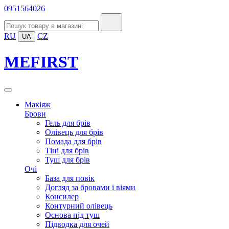
0951564026
RU
CZ
UA
MEFIRST
Макіяж
Брови
Гель для брів
Олівець для брів
Помада для брів
Тіні для брів
Туш для брів
Очі
База для повік
Догляд за бровами і віями
Консилер
Контурний олівець
Основа під туш
Підводка для очей