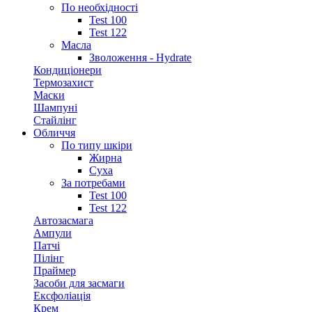
По необхідності
Test 100
Test 122
Масла
Зволоження - Hydrate
Кондиціонери
Термозахист
Маски
Шампуні
Стайлінг
Обличчя
По типу шкіри
Жирна
Суха
За потребами
Test 100
Test 122
Автозасмага
Ампули
Патчі
Пілінг
Праймер
Засоби для засмаги
Ексфоліація
Крем