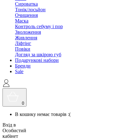
Сироватка
Тонік/лосьйон
Очищення
Маска
Контроль себуму і пор
Зволоження
Живлення
Ліфтінг
Повіки
Догляд за шкірою губ
Подарункові набори
Бренди
Sale
0
В кошику немає товарів :(
Вхід в
Особистий
кабінет