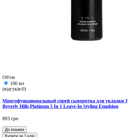
Об'єм
100 мл
(відгуків:0)
Многофункциональный спрей сыворотка для укладки J
Beverly Hills Platinum 5 In 1 Leave-In Styling Emulsion
893 грн
До кошика
Купити за 1 клiк