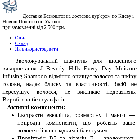
Доставка
Безкоштовна доставка кур'єром по Києву і
Новою Поштою по Україні
при замовленні від 2 500 грн.
Опис
Склад
Як використовувати
  Зволожувальний шампунь для щоденного 
використання J Beverly Hills Every Day Moisture 
Infusing Shampoo відмінно очищує волосся та шкіру 
голови, надає блиску та еластичності. Засіб не 
пересушує волосся, не викликає подразнень. 
Вироблено без сульфатів.
 Активні компоненти:
Екстракти евкаліпта, розмарину і манго — 
природні компоненти, що роблять ваше 
волосся більш гладким і блискучим.
Провітамін В5 та вітамін Е – зволожують 