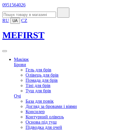
0951564026
RU
CZ
UA
MEFIRST
Макіяж
Брови
Гель для брів
Олівець для брів
Помада для брів
Тіні для брів
Туш для брів
Очі
База для повік
Догляд за бровами і віями
Консилер
Контурний олівець
Основа під туш
Підводка для очей