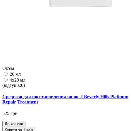
Об'єм
20 мл
4х20 мл
(відгуків:0)
Средство для восстановления волос J Beverly Hills Platinum
Repair Treatment
525 грн
До кошика
Купити за 1 клiк