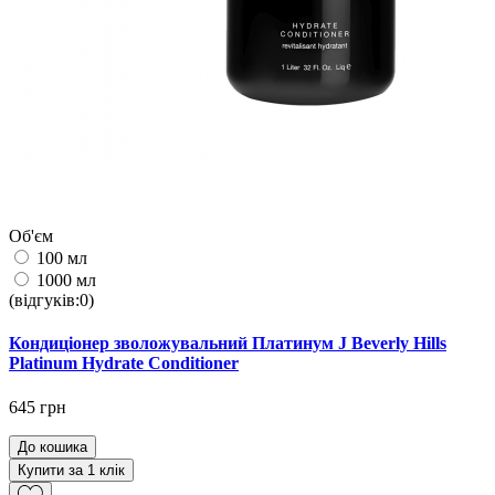
Об'єм
100 мл
1000 мл
(відгуків:0)
Кондиціонер зволожувальний Платинум J Beverly Hills
Platinum Hydrate Conditioner
645 грн
До кошика
Купити за 1 клiк