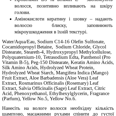
волосся, позитивно впливають на шкіру 
голови.
Амінокислоти кератину і шовку – надають 
волоссю блиску, заповнюють 
мікроушкодження в їхній текстурі.
Water/Aqua/Eau, Sodium C14-16 Olefin Sulfonate,
Cocamidopropyl Betaine, Sodium Chloride, Glycol
Distearate, Steareth-4, Hydroxypropyl Methylcellulose,
Polyquaternium-10, Tetrasodium Edta, Panthenol (Pro
Vitamin B-5), Peg-150 Distearate, Keratin Amino Acids,
Silk Amino Acids, Hydrolyzed Wheat Protein,
Hydrolyzed Wheat Starch, Mangifera Indica (Mango)
Fruit Extract, Aloe Barbadensis (Aloe Vera) Leaf
Extract, Rosmarinus Officinalis (Rosemary) Leaf
Extract, Salvia Officinalis (Sage) Leaf Extract, Citric
Acid, Phenoxyethanol, Ethylhexylglycerin, Fragrance
(Parfum), Yellow No.5, Yellow No.6.
Нанесіть на вологе волосся необхідну кількість 
шампуню, масажними рухами спінити до густої 