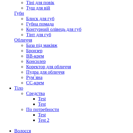
Тіні для повік
Туш для вій
Губи
Блиск для губ
Губна помада
Контурний олівець для губ
Тінт для губ
Обличчя
База під макіяж
Бронзер
ВВ-крем
Консилер
Коректор для обличчя
Пудра для обличчя
Рум`яна
СС-крем
Тіло
Средства
Test
Test
По потребности
Test
Test 2
Волосся