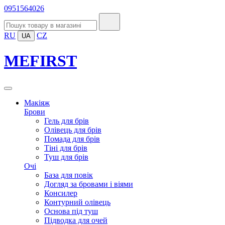
0951564026
RU
CZ
UA
MEFIRST
Макіяж
Брови
Гель для брів
Олівець для брів
Помада для брів
Тіні для брів
Туш для брів
Очі
База для повік
Догляд за бровами і віями
Консилер
Контурний олівець
Основа під туш
Підводка для очей