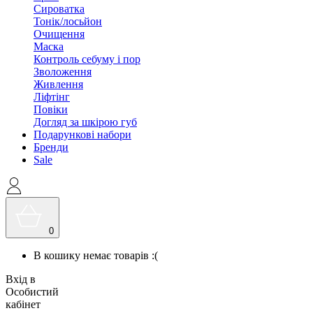
Сироватка
Тонік/лосьйон
Очищення
Маска
Контроль себуму і пор
Зволоження
Живлення
Ліфтінг
Повіки
Догляд за шкірою губ
Подарункові набори
Бренди
Sale
0
В кошику немає товарів :(
Вхід в
Особистий
кабінет