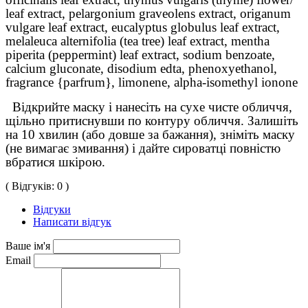
leaf extract, pelargonium graveolens extract, origanum
vulgare leaf extract, eucalyptus globulus leaf extract,
melaleuca alternifolia (tea tree) leaf extract, mentha
piperita (peppermint) leaf extract, sodium benzoate,
calcium gluconate, disodium edta, phenoxyethanol,
fragrance {parfrum}, limonene, alpha-isomethyl ionone
Відкрийте маску і нанесіть на сухе чисте обличчя,
щільно притиснувши по контуру обличчя. Залишіть
на 10 хвилин (або довше за бажання), зніміть маску
(не вимагає змивання) і дайте сироватці повністю
вбратися шкірою.
( Відгуків: 0 )
Відгуки
Написати відгук
Ваше ім'я
Email