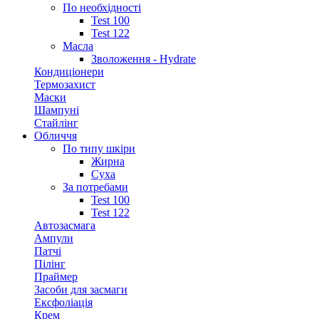
По необхідності
Test 100
Test 122
Масла
Зволоження - Hydrate
Кондиціонери
Термозахист
Маски
Шампуні
Стайлінг
Обличчя
По типу шкіри
Жирна
Суха
За потребами
Test 100
Test 122
Автозасмага
Ампули
Патчі
Пілінг
Праймер
Засоби для засмаги
Ексфоліація
Крем