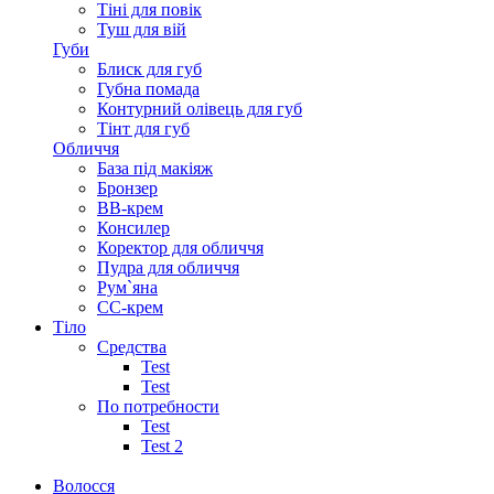
Тіні для повік
Туш для вій
Губи
Блиск для губ
Губна помада
Контурний олівець для губ
Тінт для губ
Обличчя
База під макіяж
Бронзер
ВВ-крем
Консилер
Коректор для обличчя
Пудра для обличчя
Рум`яна
СС-крем
Тіло
Средства
Test
Test
По потребности
Test
Test 2
Волосся