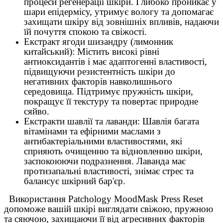
процеси регенерації шкіри. Глибоко проникає у
шари епідермісу, утримує вологу та допомагає
захищати шкіру від зовнішніх впливів, надаючи
їй почуття спокою та свіжості.
Екстракт ягоди шизандру (лимонник
китайський): Містить високі рівні
антиоксидантів і має адаптогенні властивості,
підвищуючи резистентність шкіри до
негативних факторів навколишнього
середовища. Підтримує пружність шкіри,
покращує її текстуру та повертає природне
сяйво.
Екстракти шавлії та лаванди: Шавлія багата
вітамінами та ефірними маслами з
антибактеріальними властивостями, які
сприяють очищенню та відновленню шкіри,
заспокоюючи подразнення. Лаванда має
протизапальні властивості, знімає стрес та
балансує шкірний бар'єр.
Використання Patchology MoodMask Press Reset
допоможе вашій шкірі виглядати свіжою, пружною
та сяючою, захищаючи її від агресивних факторів