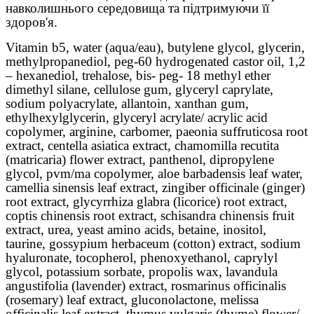
навколишнього середовища та підтримуючи її
здоров'я.
Vitamin b5, water (aqua/eau), butylene glycol, glycerin,
methylpropanediol, peg-60 hydrogenated castor oil, 1,2
– hexanediol, trehalose, bis- peg- 18 methyl ether
dimethyl silane, cellulose gum, glyceryl caprylate,
sodium polyacrylate, allantoin, xanthan gum,
ethylhexylglycerin, glyceryl acrylate/ acrylic acid
copolymer, arginine, carbomer, paeonia suffruticosa root
extract, centella asiatica extract, chamomilla recutita
(matricaria) flower extract, panthenol, dipropylene
glycol, pvm/ma copolymer, aloe barbadensis leaf water,
camellia sinensis leaf extract, zingiber officinale (ginger)
root extract, glycyrrhiza glabra (licorice) root extract,
coptis chinensis root extract, schisandra chinensis fruit
extract, urea, yeast amino acids, betaine, inositol,
taurine, gossypium herbaceum (cotton) extract, sodium
hyaluronate, tocopherol, phenoxyethanol, caprylyl
glycol, potassium sorbate, propolis wax, lavandula
angustifolia (lavender) extract, rosmarinus officinalis
(rosemary) leaf extract, gluconolactone, melissa
officinalis leaf extract, thymus vulgaris (thyme) flower/