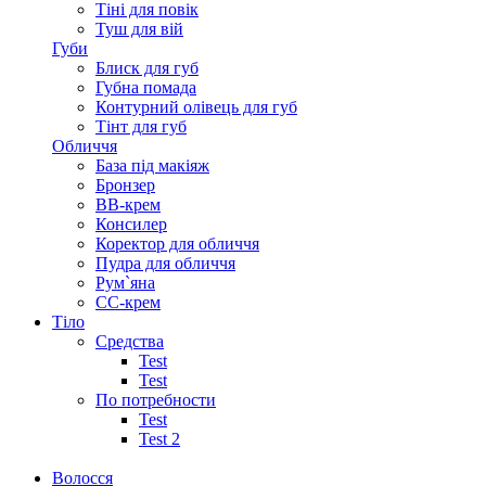
Тіні для повік
Туш для вій
Губи
Блиск для губ
Губна помада
Контурний олівець для губ
Тінт для губ
Обличчя
База під макіяж
Бронзер
ВВ-крем
Консилер
Коректор для обличчя
Пудра для обличчя
Рум`яна
СС-крем
Тіло
Средства
Test
Test
По потребности
Test
Test 2
Волосся