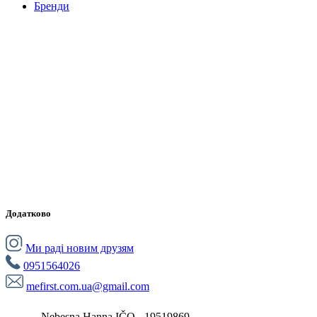
Бренди
Додатково
Ми раді новим друзям
0951564026
mefirst.com.ua@gmail.com
Nebesna Hanna IČO - 19519869