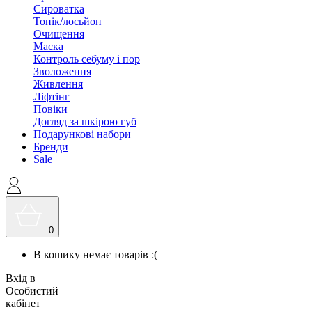
Сироватка
Тонік/лосьйон
Очищення
Маска
Контроль себуму і пор
Зволоження
Живлення
Ліфтінг
Повіки
Догляд за шкірою губ
Подарункові набори
Бренди
Sale
0
В кошику немає товарів :(
Вхід в
Особистий
кабінет