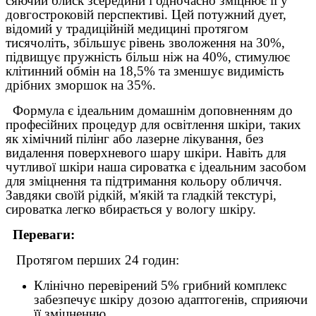
сяючий блиск зсередини і одночасно зміцнює її у
довгостроковій перспективі. Цей потужний дует,
відомий у традиційній медицині протягом
тисячоліть, збільшує рівень зволоження на 30%,
підвищує пружність більш ніж на 40%, стимулює
клітинний обмін на 18,5% та зменшує видимість
дрібних зморшок на 35%.
Формула є ідеальним домашнім доповненням до
професійних процедур для освітлення шкіри, таких
як хімічний пілінг або лазерне лікування, без
видалення поверхневого шару шкіри. Навіть для
чутливої шкіри наша сироватка є ідеальним засобом
для зміцнення та підтримання кольору обличчя.
Завдяки своїй рідкій, м'якій та гладкій текстурі,
сироватка легко вбирається у вологу шкіру.
Переваги:
Протягом перших 24 годин:
Клінічно перевірений 5% грибний комплекс
забезпечує шкіру дозою адаптогенів, сприяючи
її зміцненню.