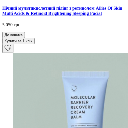
Нічний мультикислотний пілінг з ретинолом Allies Of Skin
Multi Acids & Retinoid Brightening Sleeping Facial
5 050 грн
До кошика
Купити за 1 клiк