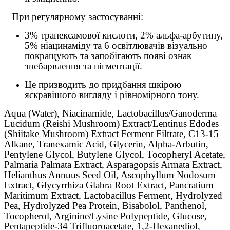
При регулярному застосуванні:
3% транексамової кислоти, 2% альфа-арбутину,
5% ніацинаміду та 6 освітлювачів візуально
покращують та запобігають появі ознак
знебарвлення та пігментації.
Це призводить до придбання шкірою
яскравішого вигляду і рівномірного тону.
Aqua (Water), Niacinamide, Lactobacillus/Ganoderma
Lucidum (Reishi Mushroom) Extract/Lentinus Edodes
(Shiitake Mushroom) Extract Ferment Filtrate, C13-15
Alkane, Tranexamic Acid, Glycerin, Alpha-Arbutin,
Pentylene Glycol, Butylene Glycol, Tocopheryl Acetate,
Palmaria Palmata Extract, Asparagopsis Armata Extract,
Helianthus Annuus Seed Oil, Ascophyllum Nodosum
Extract, Glycyrrhiza Glabra Root Extract, Pancratium
Maritimum Extract, Lactobacillus Ferment, Hydrolyzed
Pea, Hydrolyzed Pea Protein, Bisabolol, Panthenol,
Tocopherol, Arginine/Lysine Polypeptide, Glucose,
Pentapeptide-34 Trifluoroacetate, 1,2-Hexanediol,