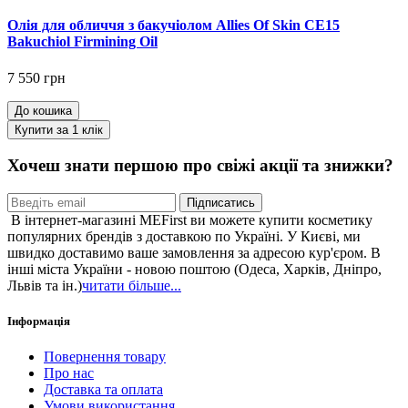
Олія для обличчя з бакучіолом Allies Of Skin CE15
Bakuchiol Firmining Oil
7 550 грн
До кошика
Купити за 1 клiк
Хочеш знати першою про свіжі акції та знижки?
Підписатись
В інтернет-магазині MEFirst ви можете купити косметику
популярних брендів з доставкою по Україні. У Києві, ми
швидко доставимо ваше замовлення за адресою кур'єром. В
інші міста України - новою поштою (Одеса, Харків, Дніпро,
Львів та ін.)
читати більше...
Інформація
Повернення товару
Про нас
Доставка та оплата
Умови використання