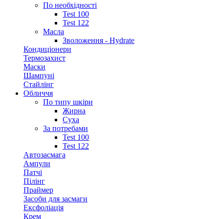
По необхідності
Test 100
Test 122
Масла
Зволоження - Hydrate
Кондиціонери
Термозахист
Маски
Шампуні
Стайлінг
Обличчя
По типу шкіри
Жирна
Суха
За потребами
Test 100
Test 122
Автозасмага
Ампули
Патчі
Пілінг
Праймер
Засоби для засмаги
Ексфоліація
Крем