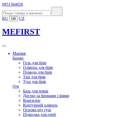
0951564026
RU
CZ
UA
MEFIRST
Макіяж
Брови
Гель для брів
Олівець для брів
Помада для брів
Тіні для брів
Туш для брів
Очі
База для повік
Догляд за бровами і віями
Консилер
Контурний олівець
Основа під туш
Підводка для очей