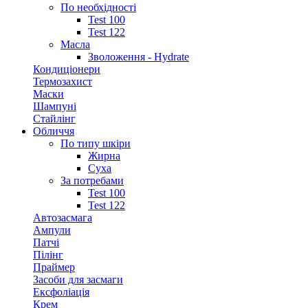
По необхідності
Test 100
Test 122
Масла
Зволоження - Hydrate
Кондиціонери
Термозахист
Маски
Шампуні
Стайлінг
Обличчя
По типу шкіри
Жирна
Суха
За потребами
Test 100
Test 122
Автозасмага
Ампули
Патчі
Пілінг
Праймер
Засоби для засмаги
Ексфоліація
Крем