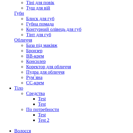
Тіні для повік
Туш для вій
Губи
Блиск для губ
Губна помада
Контурний олівець для губ
Тінт для губ
Обличчя
База під макіяж
Бронзер
ВВ-крем
Консилер
Коректор для обличчя
Пудра для обличчя
Рум`яна
СС-крем
Тіло
Средства
Test
Test
По потребности
Test
Test 2
Волосся