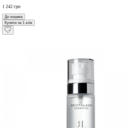
1 242 грн
До кошика
Купити за 1 клiк