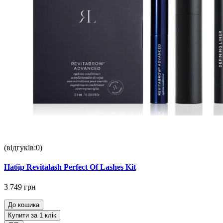
(відгуків:0)
Набір Revitalash Perfect Of Lashes Kit
3 749 грн
До кошика
Купити за 1 клiк