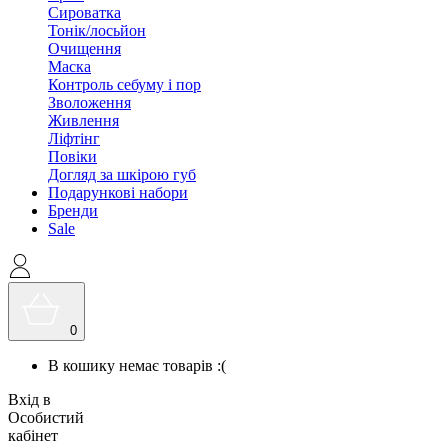
Сироватка
Тонік/лосьйон
Очищення
Маска
Контроль себуму і пор
Зволоження
Живлення
Ліфтінг
Повіки
Догляд за шкірою губ
Подарункові набори
Бренди
Sale
0
В кошику немає товарів :(
Вхід в
Особистий
кабінет