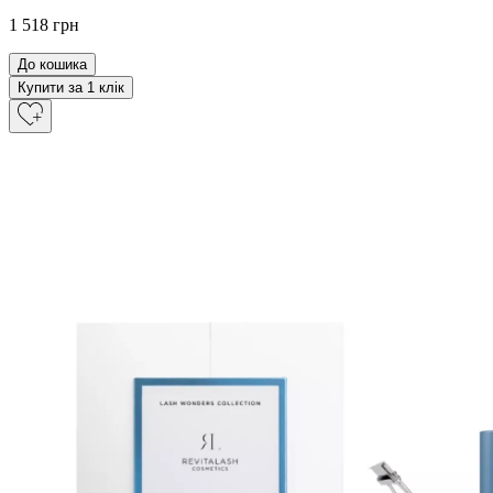
1 518 грн
До кошика
Купити за 1 клiк