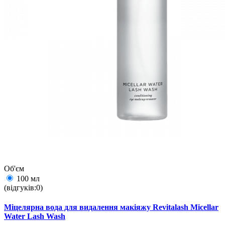
Об'єм
100 мл
(відгуків:0)
Міцелярна вода для видалення макіяжу Revitalash Micellar
Water Lash Wash