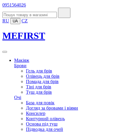
0951564026
RU
CZ
UA
MEFIRST
Макіяж
Брови
Гель для брів
Олівець для брів
Помада для брів
Тіні для брів
Туш для брів
Очі
База для повік
Догляд за бровами і віями
Консилер
Контурний олівець
Основа під туш
Підводка для очей