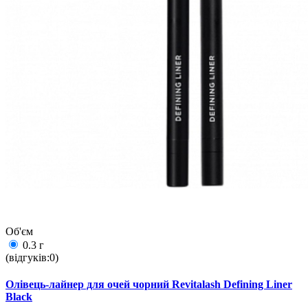
Об'єм
0.3 г
(відгуків:0)
Олівець-лайнер для очей чорний Revitalash Defining Liner
Black