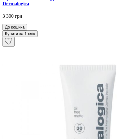
Dermalogica
3 300 грн
До кошика
Купити за 1 клiк