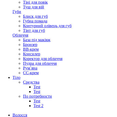
Тіні для повік
Туш для вій
Губи
Блиск для губ
Губна помада
Контурний олівець для губ
Тінт для губ
Обличчя
База під макіяж
Бронзер
ВВ-крем
Консилер
Коректор для обличчя
Пудра для обличчя
Рум`яна
СС-крем
Тіло
Средства
Test
Test
По потребности
Test
Test 2
Волосся