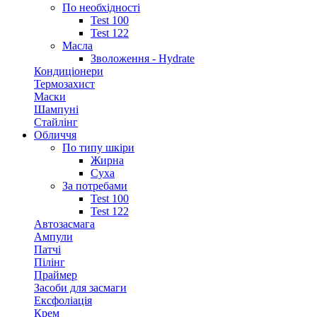
По необхідності
Test 100
Test 122
Масла
Зволоження - Hydrate
Кондиціонери
Термозахист
Маски
Шампуні
Стайлінг
Обличчя
По типу шкіри
Жирна
Суха
За потребами
Test 100
Test 122
Автозасмага
Ампули
Патчі
Пілінг
Праймер
Засоби для засмаги
Ексфоліація
Крем