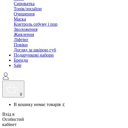
Сироватка
Тонік/лосьйон
Очищення
Маска
Контроль себуму і пор
Зволоження
Живлення
Ліфтінг
Повіки
Догляд за шкірою губ
Подарункові набори
Бренди
Sale
0
В кошику немає товарів :(
Вхід в
Особистий
кабінет