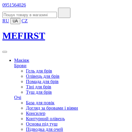
0951564026
RU
CZ
UA
MEFIRST
Макіяж
Брови
Гель для брів
Олівець для брів
Помада для брів
Тіні для брів
Туш для брів
Очі
База для повік
Догляд за бровами і віями
Консилер
Контурний олівець
Основа під туш
Підводка для очей