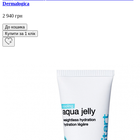
Dermalogica
2 940 грн
До кошика
Купити за 1 клiк