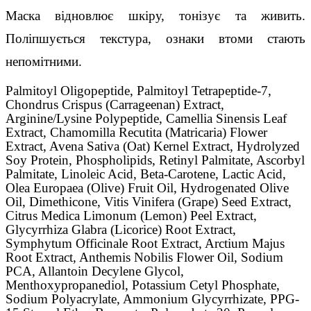
Маска відновлює шкіру, тонізує та живить. 
Поліпшується текстура, ознаки втоми стають 
непомітними.
Palmitoyl Oligopeptide, Palmitoyl Tetrapeptide-7,
Chondrus Crispus (Carrageenan) Extract,
Arginine/Lysine Polypeptide, Camellia Sinensis Leaf
Extract, Chamomilla Recutita (Matricaria) Flower
Extract, Avena Sativa (Oat) Kernel Extract, Hydrolyzed
Soy Protein, Phospholipids, Retinyl Palmitate, Ascorbyl
Palmitate, Linoleic Acid, Beta-Carotene, Lactic Acid,
Olea Europaea (Olive) Fruit Oil, Hydrogenated Olive
Oil, Dimethicone, Vitis Vinifera (Grape) Seed Extract,
Citrus Medica Limonum (Lemon) Peel Extract,
Glycyrrhiza Glabra (Licorice) Root Extract,
Symphytum Officinale Root Extract, Arctium Majus
Root Extract, Anthemis Nobilis Flower Oil, Sodium
PCA, Allantoin Decylene Glycol,
Menthoxypropanediol, Potassium Cetyl Phosphate,
Sodium Polyacrylate, Ammonium Glycyrrhizate, PPG-