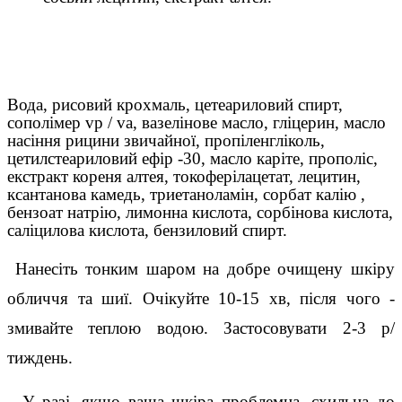
Вода, рисовий крохмаль, цетеариловий спирт,
сополімер vp / va, вазелінове масло, гліцерин, масло
насіння рицини звичайної, пропіленгліколь,
цетилстеариловий ефір -30, масло каріте, прополіс,
екстракт кореня алтея, токоферілацетат, лецитин,
ксантанова камедь, триетаноламін, сорбат калію ,
бензоат натрію, лимонна кислота, сорбінова кислота,
саліцилова кислота, бензиловий спирт.
 Нанесіть тонким шаром на добре очищену шкіру 
обличчя та шиї. Очікуйте 10-15 хв, після чого - 
змивайте теплою водою. Застосовувати 2-3 р/
тиждень.
  У разі, якщо ваша шкіра проблемна, схильна до 