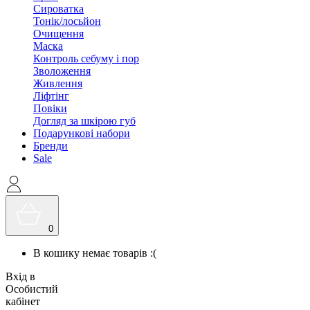
Сироватка
Тонік/лосьйон
Очищення
Маска
Контроль себуму і пор
Зволоження
Живлення
Ліфтінг
Повіки
Догляд за шкірою губ
Подарункові набори
Бренди
Sale
0
В кошику немає товарів :(
Вхід в
Особистий
кабінет