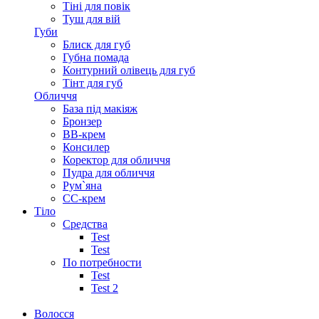
Тіні для повік
Туш для вій
Губи
Блиск для губ
Губна помада
Контурний олівець для губ
Тінт для губ
Обличчя
База під макіяж
Бронзер
ВВ-крем
Консилер
Коректор для обличчя
Пудра для обличчя
Рум`яна
СС-крем
Тіло
Средства
Test
Test
По потребности
Test
Test 2
Волосся