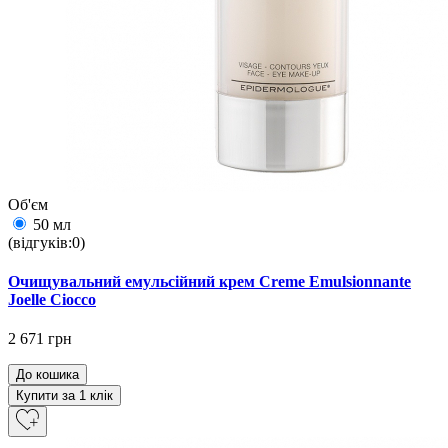
Об'єм
50 мл
(відгуків:0)
Очищувальний емульсійний крем Creme Emulsionnante
Joelle Ciocco
2 671 грн
До кошика
Купити за 1 клiк