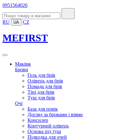
0951564026
RU
CZ
UA
MEFIRST
Макіяж
Брови
Гель для брів
Олівець для брів
Помада для брів
Тіні для брів
Туш для брів
Очі
База для повік
Догляд за бровами і віями
Консилер
Контурний олівець
Основа під туш
Підводка для очей