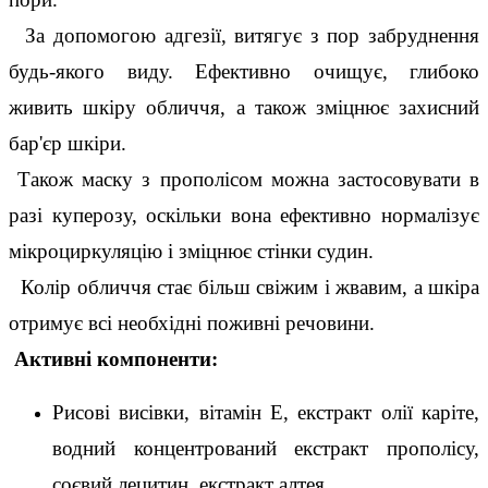
  За допомогою адгезії, витягує з пор забруднення 
будь-якого виду. Ефективно очищує, глибоко 
живить шкіру обличчя, а також зміцнює захисний 
бар'єр шкіри.
 Також маску з прополісом можна застосовувати в 
разі куперозу, оскільки вона ефективно нормалізує 
мікроциркуляцію і зміцнює стінки судин.
  Колір обличчя стає більш свіжим і жвавим, а шкіра 
отримує всі необхідні поживні речовини.
 Активні компоненти:
Рисові висівки, вітамін Е, екстракт олії каріте, 
водний концентрований екстракт прополісу, 
соєвий лецитин, екстракт алтея.