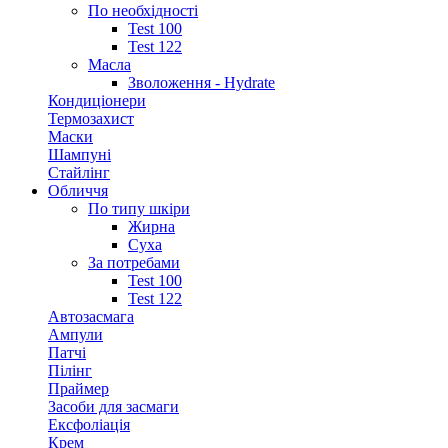
По необхідності
Test 100
Test 122
Масла
Зволоження - Hydrate
Кондиціонери
Термозахист
Маски
Шампуні
Стайлінг
Обличчя
По типу шкіри
Жирна
Суха
За потребами
Test 100
Test 122
Автозасмага
Ампули
Патчі
Пілінг
Праймер
Засоби для засмаги
Ексфоліація
Крем