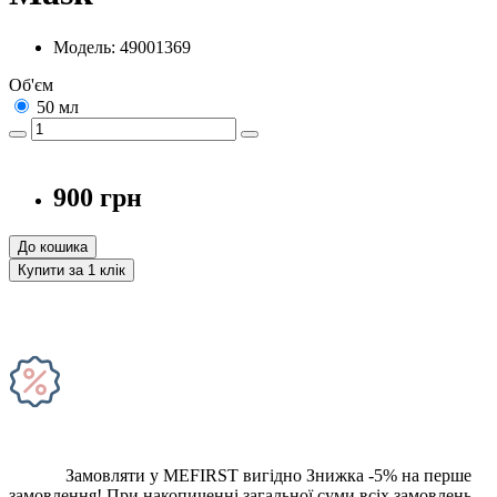
Модель: 49001369
Об'єм
50 мл
900 грн
До кошика
Купити за 1 клiк
Замовляти у MEFIRST вигідно
Знижка -5% на перше
замовлення!
При накопиченні загальної суми всіх замовлень