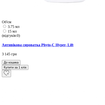
Об'єм
3.75 мл
15 мл
(відгуків:0)
Антивікова сироватка Phyto-C Hyper- Lift
3 145 грн
До кошика
Купити за 1 клiк