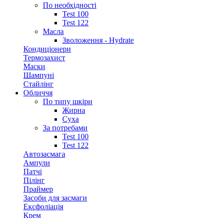
По необхідності
Test 100
Test 122
Масла
Зволоження - Hydrate
Кондиціонери
Термозахист
Маски
Шампуні
Стайлінг
Обличчя
По типу шкіри
Жирна
Суха
За потребами
Test 100
Test 122
Автозасмага
Ампули
Патчі
Пілінг
Праймер
Засоби для засмаги
Ексфоліація
Крем