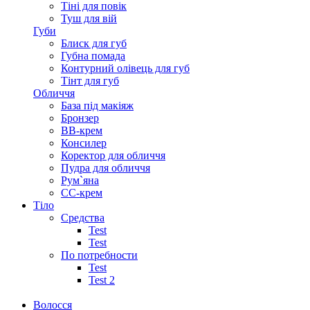
Тіні для повік
Туш для вій
Губи
Блиск для губ
Губна помада
Контурний олівець для губ
Тінт для губ
Обличчя
База під макіяж
Бронзер
ВВ-крем
Консилер
Коректор для обличчя
Пудра для обличчя
Рум`яна
СС-крем
Тіло
Средства
Test
Test
По потребности
Test
Test 2
Волосся