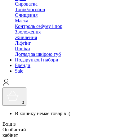
Сироватка
Тонік/лосьйон
Очищення
Маска
Контроль себуму і пор
Зволоження
Живлення
Ліфтінг
Повіки
Догляд за шкірою губ
Подарункові набори
Бренди
Sale
0
В кошику немає товарів :(
Вхід в
Особистий
кабінет