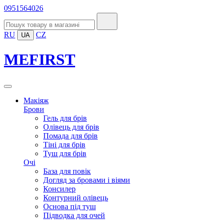
0951564026
RU
CZ
UA
MEFIRST
Макіяж
Брови
Гель для брів
Олівець для брів
Помада для брів
Тіні для брів
Туш для брів
Очі
База для повік
Догляд за бровами і віями
Консилер
Контурний олівець
Основа під туш
Підводка для очей