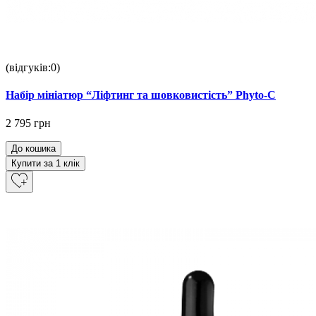
(відгуків:0)
Набір мініатюр “Ліфтинг та шовковистість” Phyto-C
2 795 грн
До кошика
Купити за 1 клiк