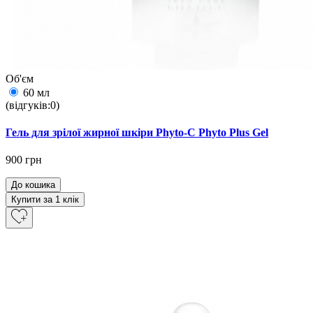
Об'єм
60 мл
(відгуків:0)
Гель для зрілої жирної шкіри Phyto-C Phyto Plus Gel
900 грн
До кошика
Купити за 1 клiк