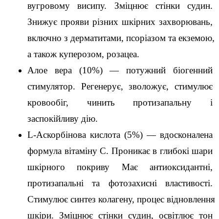
вугровому висипу. Зміцнює стінки судин. 
Знижує прояви різних шкірних захворювань, 
включно з дерматитами, псоріазом та екземою, 
а також куперозом, розацеа. 
Алое вера (10%) — потужний біогенний 
стимулятор. Регенерує, зволожує, стимулює 
кровообіг, чинить протизапальну і 
заспокійливу дію. 
L-Аскорбінова кислота (5%) — вдосконалена 
формула вітаміну С. Проникає в глибокі шари 
шкірного покриву Має антиоксидантні, 
протизапальні та фотозахисні властивості. 
Стимулює синтез колагену, процес відновлення 
шкіри. Зміцнює стінки судин, освітлює тон 