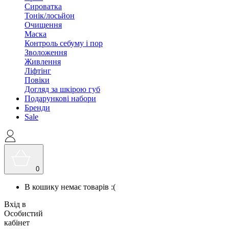
Сироватка
Тонік/лосьйон
Очищення
Маска
Контроль себуму і пор
Зволоження
Живлення
Ліфтінг
Повіки
Догляд за шкірою губ
Подарункові набори
Бренди
Sale
0
В кошику немає товарів :(
Вхід в
Особистий
кабінет