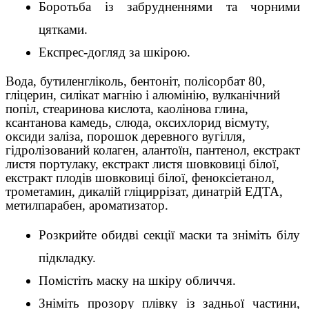
Боротьба із забрудненнями та чорними 
цятками.
Експрес-догляд за шкірою.
Вода, бутиленгліколь, бентоніт, полісорбат 80,
гліцерин, силікат магнію і алюмінію, вулканічний
попіл, стеаринова кислота, каолінова глина,
ксантанова камедь, слюда, оксихлорид вісмуту,
оксиди заліза, порошок деревного вугілля,
гідролізований колаген, алантоїн, пантенол, екстракт
листя портулаку, екстракт листя шовковиці білої,
екстракт плодів шовковиці білої, феноксіетанол,
трометамин, дикалій гліциррізат, динатрій ЕДТА,
метилпарабен, ароматизатор.
Розкрийте обидві секції маски та зніміть білу 
підкладку.
Помістіть маску на шкіру обличчя.
Зніміть прозору плівку із задньої частини, 