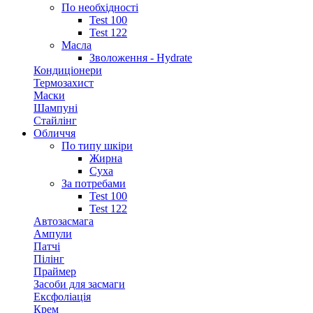
По необхідності
Test 100
Test 122
Масла
Зволоження - Hydrate
Кондиціонери
Термозахист
Маски
Шампуні
Стайлінг
Обличчя
По типу шкіри
Жирна
Суха
За потребами
Test 100
Test 122
Автозасмага
Ампули
Патчі
Пілінг
Праймер
Засоби для засмаги
Ексфоліація
Крем