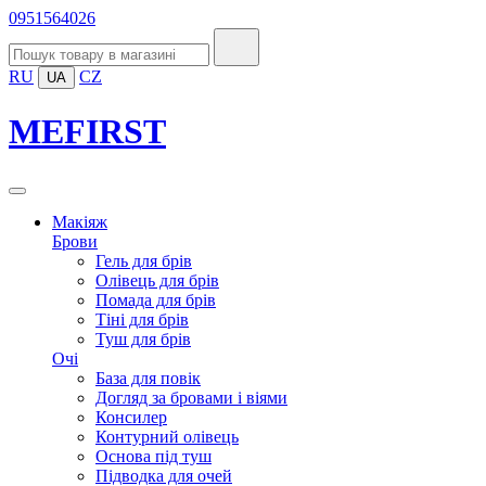
0951564026
RU
CZ
UA
MEFIRST
Макіяж
Брови
Гель для брів
Олівець для брів
Помада для брів
Тіні для брів
Туш для брів
Очі
База для повік
Догляд за бровами і віями
Консилер
Контурний олівець
Основа під туш
Підводка для очей