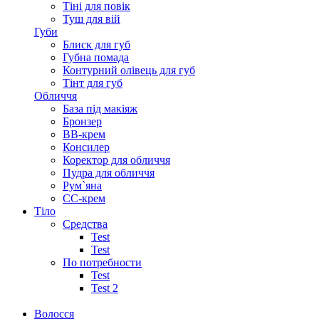
Тіні для повік
Туш для вій
Губи
Блиск для губ
Губна помада
Контурний олівець для губ
Тінт для губ
Обличчя
База під макіяж
Бронзер
ВВ-крем
Консилер
Коректор для обличчя
Пудра для обличчя
Рум`яна
СС-крем
Тіло
Средства
Test
Test
По потребности
Test
Test 2
Волосся