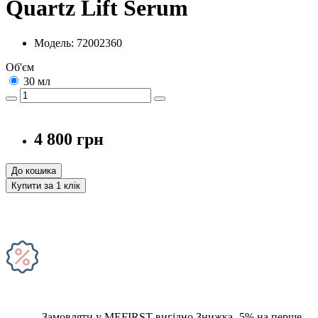
Quartz Lift Serum
Модель: 72002360
Об'єм
30 мл
4 800 грн
До кошика
Купити за 1 клiк
Замовляти у MEFIRST вигідно
Знижка -5% на перше