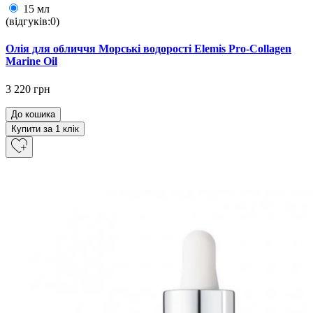
15 мл
(відгуків:0)
Олія для обличчя Морські водорості Elemis Pro-Collagen
Marine Oil
3 220 грн
До кошика
Купити за 1 клiк