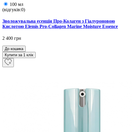
100 мл
(відгуків:0)
Зволожувальна есенція Про-Колаген з Гіалуроновою
Кислотою Elemis Pro-Collagen Marine Moisture Essence
2 400 грн
До кошика
Купити за 1 клiк