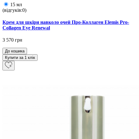
15 мл
(відгуків:0)
Крем для шкіри навколо очей Про-Коллаген Elemis Pro-
Collagen Eye Renewal
3 570 грн
До кошика
Купити за 1 клiк