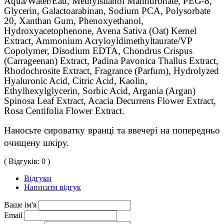
Aqua/Water/Eau, Methylsilanol Mannuronate, PEG-8,
Glycerin, Galactoarabinan, Sodium PCA, Polysorbate
20, Xanthan Gum, Phenoxyethanol,
Hydroxyacetophenone, Avena Sativa (Oat) Kernel
Extract, Ammonium Acryloyldimethyltaurate/VP
Copolymer, Disodium EDTA, Chondrus Crispus
(Carrageenan) Extract, Padina Pavonica Thallus Extract,
Rhodochrosite Extract, Fragrance (Parfum), Hydrolyzed
Hyaluronic Acid, Citric Acid, Kaolin,
Ethylhexylglycerin, Sorbic Acid, Argania (Argan)
Spinosa Leaf Extract, Acacia Decurrens Flower Extract,
Rosa Centifolia Flower Extract.
Наносьте сироватку вранці та ввечері на попередньо 
очищену шкіру.
( Відгуків: 0 )
Відгуки
Написати відгук
Ваше ім'я
Email