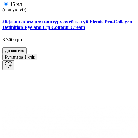
15 мл
(відгуків:0)
Ліфтинг-крем для контуру очей та губ Elemis Pro-Collagen
Definition Eye and Lip Contour Cream
3 300 грн
До кошика
Купити за 1 клiк