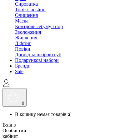
Сироватка
Тонік/лосьйон
Очищення
Маска
Контроль себуму і пор
Зволоження
Живлення
Ліфтінг
Повіки
Догляд за шкірою губ
Подарункові набори
Бренди
Sale
0
В кошику немає товарів :(
Вхід в
Особистий
кабінет