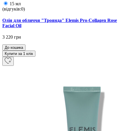
15 мл
(відгуків:0)
Олія для обличчя "Троянда" Elemis Pro-Collagen Rose
Facial Oil
3 220 грн
До кошика
Купити за 1 клiк