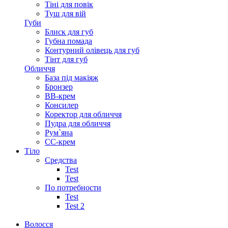
Тіні для повік
Туш для вій
Губи
Блиск для губ
Губна помада
Контурний олівець для губ
Тінт для губ
Обличчя
База під макіяж
Бронзер
ВВ-крем
Консилер
Коректор для обличчя
Пудра для обличчя
Рум`яна
СС-крем
Тіло
Средства
Test
Test
По потребности
Test
Test 2
Волосся