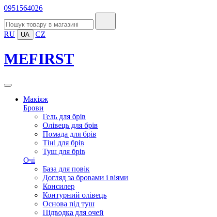
0951564026
RU
CZ
UA
MEFIRST
Макіяж
Брови
Гель для брів
Олівець для брів
Помада для брів
Тіні для брів
Туш для брів
Очі
База для повік
Догляд за бровами і віями
Консилер
Контурний олівець
Основа під туш
Підводка для очей