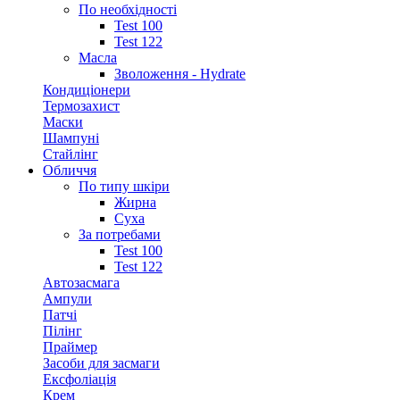
По необхідності
Test 100
Test 122
Масла
Зволоження - Hydrate
Кондиціонери
Термозахист
Маски
Шампуні
Стайлінг
Обличчя
По типу шкіри
Жирна
Суха
За потребами
Test 100
Test 122
Автозасмага
Ампули
Патчі
Пілінг
Праймер
Засоби для засмаги
Ексфоліація
Крем