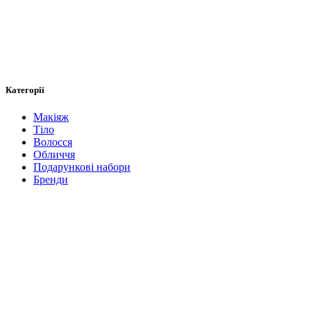
Категорії
Макіяж
Тіло
Волосся
Обличчя
Подарункові набори
Бренди