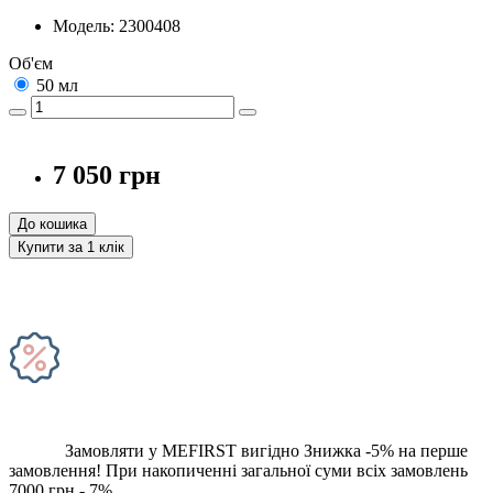
Модель: 2300408
Об'єм
50 мл
7 050 грн
До кошика
Купити за 1 клiк
Замовляти у MEFIRST вигідно
Знижка -5% на перше
замовлення!
При накопиченні загальної суми всіх замовлень
7000 грн - 7%