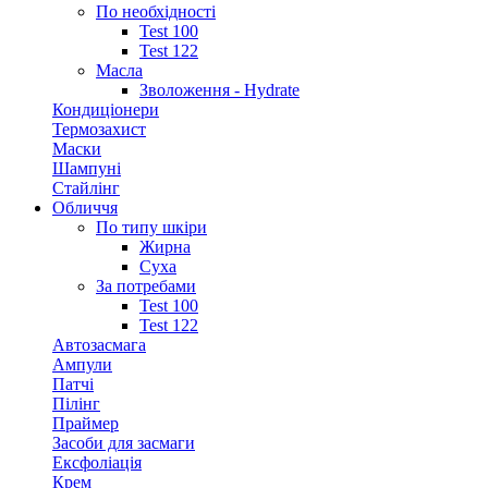
По необхідності
Test 100
Test 122
Масла
Зволоження - Hydrate
Кондиціонери
Термозахист
Маски
Шампуні
Стайлінг
Обличчя
По типу шкіри
Жирна
Суха
За потребами
Test 100
Test 122
Автозасмага
Ампули
Патчі
Пілінг
Праймер
Засоби для засмаги
Ексфоліація
Крем