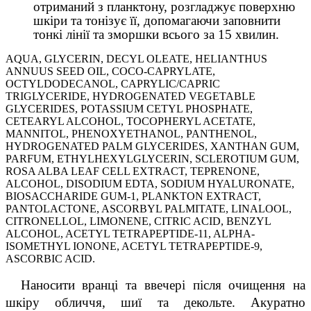
отриманий з планктону, розгладжує поверхню
шкіри та тонізує її, допомагаючи заповнити
тонкі лінії та зморшки всього за 15 хвилин.
AQUA, GLYCERIN, DECYL OLEATE, HELIANTHUS
ANNUUS SEED OIL, COCO-CAPRYLATE,
OCTYLDODECANOL, CAPRYLIC/CAPRIC
TRIGLYCERIDE, HYDROGENATED VEGETABLE
GLYCERIDES, POTASSIUM CETYL PHOSPHATE,
CETEARYL ALCOHOL, TOCOPHERYL ACETATE,
MANNITOL, PHENOXYETHANOL, PANTHENOL,
HYDROGENATED PALM GLYCERIDES, XANTHAN GUM,
PARFUM, ETHYLHEXYLGLYCERIN, SCLEROTIUM GUM,
ROSA ALBA LEAF CELL EXTRACT, TEPRENONE,
ALCOHOL, DISODIUM EDTA, SODIUM HYALURONATE,
BIOSACCHARIDE GUM-1, PLANKTON EXTRACT,
PANTOLACTONE, ASCORBYL PALMITATE, LINALOOL,
CITRONELLOL, LIMONENE, CITRIC ACID, BENZYL
ALCOHOL, ACETYL TETRAPEPTIDE-11, ALPHA-
ISOMETHYL IONONE, ACETYL TETRAPEPTIDE-9,
ASCORBIC ACID.
  Наносити вранці та ввечері після очищення на 
шкіру обличчя, шиї та декольте. Акуратно 