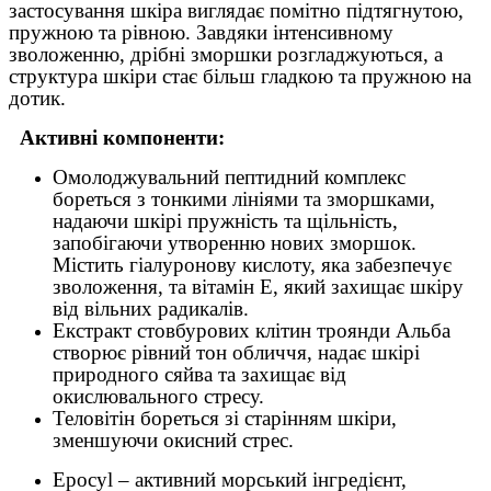
застосування шкіра виглядає помітно підтягнутою,
пружною та рівною. Завдяки інтенсивному
зволоженню, дрібні зморшки розгладжуються, а
структура шкіри стає більш гладкою та пружною на
дотик.
Активні компоненти:
Омолоджувальний пептидний комплекс
бореться з тонкими лініями та зморшками,
надаючи шкірі пружність та щільність,
запобігаючи утворенню нових зморшок.
Містить гіалуронову кислоту, яка забезпечує
зволоження, та вітамін Е, який захищає шкіру
від вільних радикалів.
Екстракт стовбурових клітин троянди Альба
створює рівний тон обличчя, надає шкірі
природного сяйва та захищає від
окислювального стресу.
Теловітін бореться зі старінням шкіри,
зменшуючи окисний стрес.
Epocyl – активний морський інгредієнт,