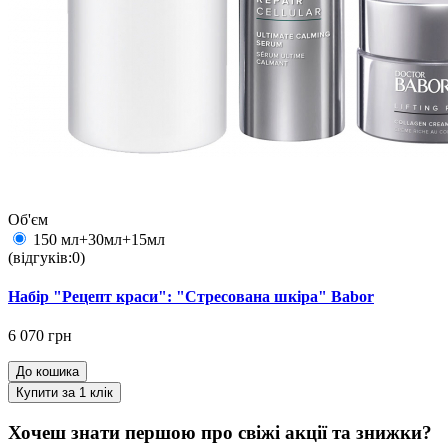
Об'єм
150 мл+30мл+15мл
(відгуків:0)
Набір "Рецепт краси": "Стресована шкіра" Babor
6 070 грн
До кошика
Купити за 1 клiк
Хочеш знати першою про свіжі акції та знижки?