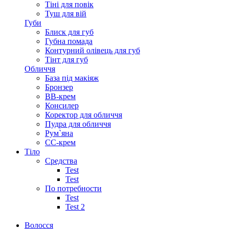
Тіні для повік
Туш для вій
Губи
Блиск для губ
Губна помада
Контурний олівець для губ
Тінт для губ
Обличчя
База під макіяж
Бронзер
ВВ-крем
Консилер
Коректор для обличчя
Пудра для обличчя
Рум`яна
СС-крем
Тіло
Средства
Test
Test
По потребности
Test
Test 2
Волосся