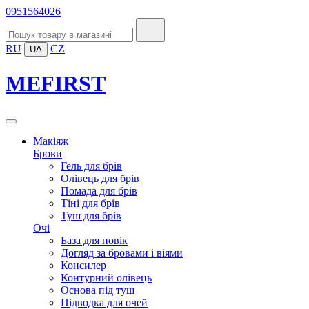
0951564026
RU
CZ
UA
MEFIRST
Макіяж
Брови
Гель для брів
Олівець для брів
Помада для брів
Тіні для брів
Туш для брів
Очі
База для повік
Догляд за бровами і віями
Консилер
Контурний олівець
Основа під туш
Підводка для очей