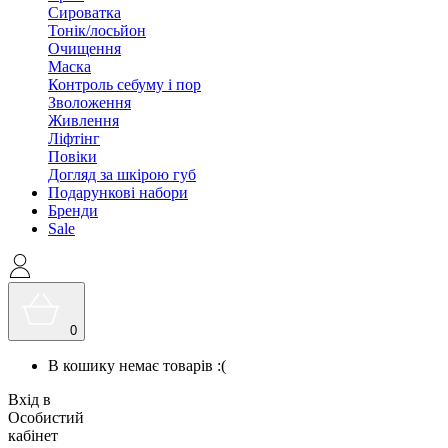
Сироватка
Тонік/лосьйон
Очищення
Маска
Контроль себуму і пор
Зволоження
Живлення
Ліфтінг
Повіки
Догляд за шкірою губ
Подарункові набори
Бренди
Sale
0
В кошику немає товарів :(
Вхід в
Особистий
кабінет