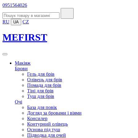
0951564026
RU
CZ
UA
MEFIRST
Макіяж
Брови
Гель для брів
Олівець для брів
Помада для брів
Тіні для брів
Туш для брів
Очі
База для повік
Догляд за бровами і віями
Консилер
Контурний олівець
Основа під туш
Підводка для очей