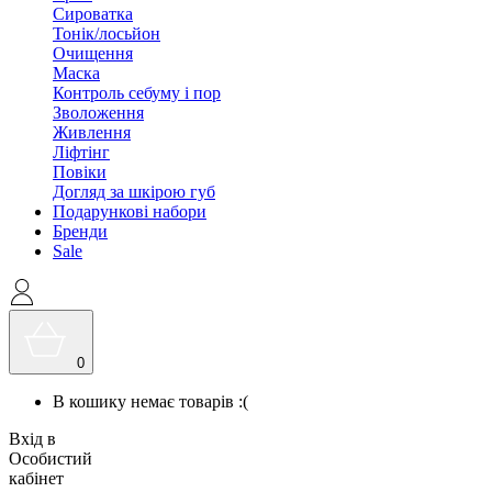
Сироватка
Тонік/лосьйон
Очищення
Маска
Контроль себуму і пор
Зволоження
Живлення
Ліфтінг
Повіки
Догляд за шкірою губ
Подарункові набори
Бренди
Sale
0
В кошику немає товарів :(
Вхід в
Особистий
кабінет