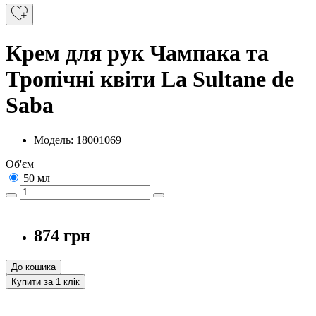
Крем для рук Чампака та
Тропічні квіти La Sultane de
Saba
Модель: 18001069
Об'єм
50 мл
874 грн
До кошика
Купити за 1 клiк