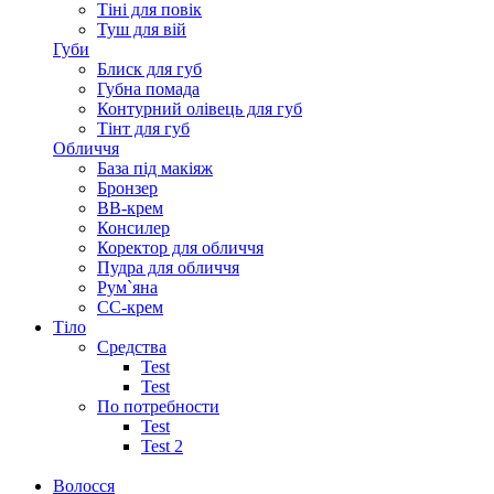
Тіні для повік
Туш для вій
Губи
Блиск для губ
Губна помада
Контурний олівець для губ
Тінт для губ
Обличчя
База під макіяж
Бронзер
ВВ-крем
Консилер
Коректор для обличчя
Пудра для обличчя
Рум`яна
СС-крем
Тіло
Средства
Test
Test
По потребности
Test
Test 2
Волосся