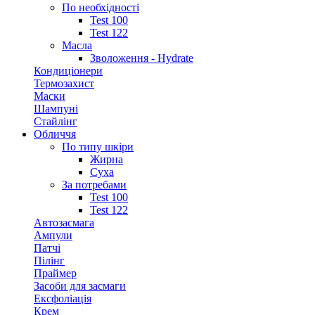
По необхідності
Test 100
Test 122
Масла
Зволоження - Hydrate
Кондиціонери
Термозахист
Маски
Шампуні
Стайлінг
Обличчя
По типу шкіри
Жирна
Суха
За потребами
Test 100
Test 122
Автозасмага
Ампули
Патчі
Пілінг
Праймер
Засоби для засмаги
Ексфоліація
Крем