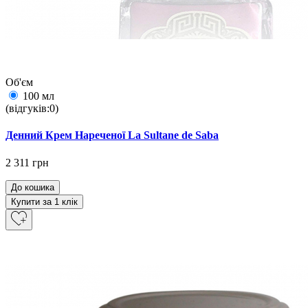
Об'єм
100 мл
(відгуків:0)
Денний Крем Нареченої La Sultane de Saba
2 311 грн
До кошика
Купити за 1 клiк