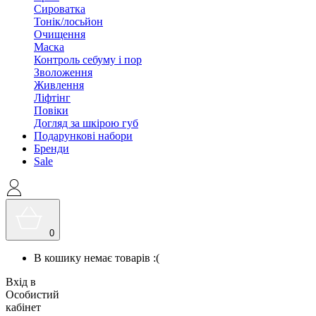
Сироватка
Тонік/лосьйон
Очищення
Маска
Контроль себуму і пор
Зволоження
Живлення
Ліфтінг
Повіки
Догляд за шкірою губ
Подарункові набори
Бренди
Sale
0
В кошику немає товарів :(
Вхід в
Особистий
кабінет