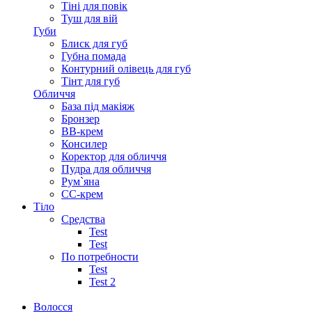
Тіні для повік
Туш для вій
Губи
Блиск для губ
Губна помада
Контурний олівець для губ
Тінт для губ
Обличчя
База під макіяж
Бронзер
ВВ-крем
Консилер
Коректор для обличчя
Пудра для обличчя
Рум`яна
СС-крем
Тіло
Средства
Test
Test
По потребности
Test
Test 2
Волосся