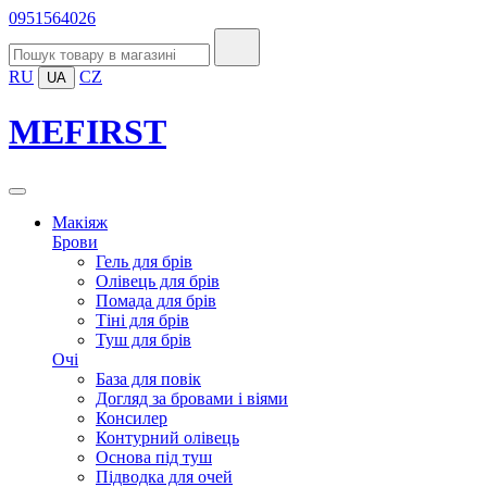
0951564026
RU
CZ
UA
MEFIRST
Макіяж
Брови
Гель для брів
Олівець для брів
Помада для брів
Тіні для брів
Туш для брів
Очі
База для повік
Догляд за бровами і віями
Консилер
Контурний олівець
Основа під туш
Підводка для очей