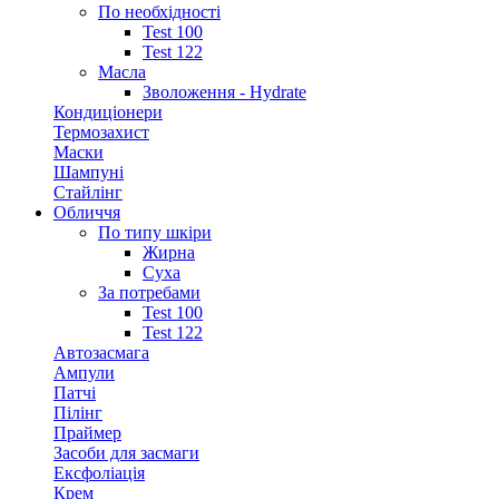
По необхідності
Test 100
Test 122
Масла
Зволоження - Hydrate
Кондиціонери
Термозахист
Маски
Шампуні
Стайлінг
Обличчя
По типу шкіри
Жирна
Суха
За потребами
Test 100
Test 122
Автозасмага
Ампули
Патчі
Пілінг
Праймер
Засоби для засмаги
Ексфоліація
Крем