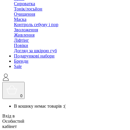
Сироватка
Тонік/лосьйон
Очищення
Маска
Контроль себуму і пор
Зволоження
Живлення
Ліфтінг
Повіки
Догляд за шкірою губ
Подарункові набори
Бренди
Sale
0
В кошику немає товарів :(
Вхід в
Особистий
кабінет