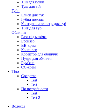
Тіні для повік
Туш для вій
Губи
Блиск для губ
Губна помада
Контурний олівець для губ
Тінт для губ
Обличчя
База під макіяж
Бронзер
ВВ-крем
Консилер
Коректор для обличчя
Пудра для обличчя
Рум`яна
СС-крем
Тіло
Средства
Test
Test
По потребности
Test
Test 2
Волосся