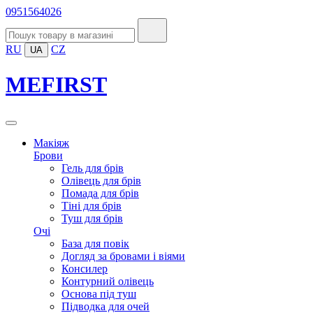
0951564026
RU
CZ
UA
MEFIRST
Макіяж
Брови
Гель для брів
Олівець для брів
Помада для брів
Тіні для брів
Туш для брів
Очі
База для повік
Догляд за бровами і віями
Консилер
Контурний олівець
Основа під туш
Підводка для очей