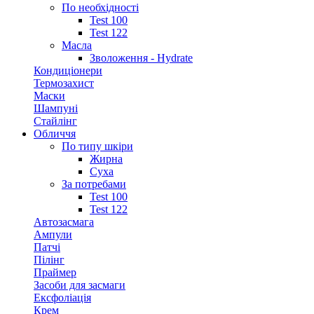
По необхідності
Test 100
Test 122
Масла
Зволоження - Hydrate
Кондиціонери
Термозахист
Маски
Шампуні
Стайлінг
Обличчя
По типу шкіри
Жирна
Суха
За потребами
Test 100
Test 122
Автозасмага
Ампули
Патчі
Пілінг
Праймер
Засоби для засмаги
Ексфоліація
Крем