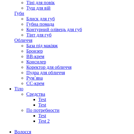
Тіні для повік
Туш для вій
Губи
Блиск для губ
Губна помада
Контурний олівець для губ
Тінт для губ
Обличчя
База під макіяж
Бронзер
ВВ-крем
Консилер
Коректор для обличчя
Пудра для обличчя
Рум`яна
СС-крем
Тіло
Средства
Test
Test
По потребности
Test
Test 2
Волосся