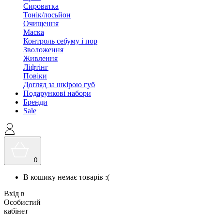
Сироватка
Тонік/лосьйон
Очищення
Маска
Контроль себуму і пор
Зволоження
Живлення
Ліфтінг
Повіки
Догляд за шкірою губ
Подарункові набори
Бренди
Sale
0
В кошику немає товарів :(
Вхід в
Особистий
кабінет