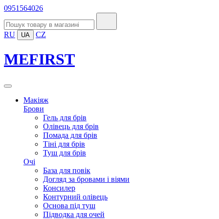
0951564026
RU
CZ
UA
MEFIRST
Макіяж
Брови
Гель для брів
Олівець для брів
Помада для брів
Тіні для брів
Туш для брів
Очі
База для повік
Догляд за бровами і віями
Консилер
Контурний олівець
Основа під туш
Підводка для очей