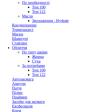
По необхідності
Test 100
Test 122
Масла
Зволоження - Hydrate
Кондиціонери
Термозахист
Маски
Шампуні
Стайлінг
Обличчя
По типу шкіри
Жирна
Суха
За потребами
Test 100
Test 122
Автозасмага
Ампули
Патчі
Пілінг
Праймер
Засоби для засмаги
Ексфоліація
Крем