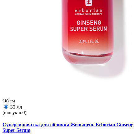
Об'єм
30 мл
(відгуків:0)
Суперсироватка для обличчя Женьшень Erborian Ginseng
Super Serum