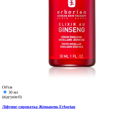
Об'єм
30 мл
(відгуків:0)
Ліфтинг-сироватка Женьшень Erborian