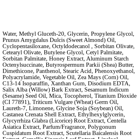
Water, Methyl Gluceth-20, Glycerin, Propylene Glycol,
Prunus Amygdalus Dulcis (Sweet Almond) Oil,
Cyclopentasiloxane, Octyldodecanol , Sorbitan Olivate,
Cetearyl Olivate, Butylene Glycol, Cetyl Palmitate,
Sorbitan Palmitate, Honey Extract, Aluminum Starch
Octenylsuccinate, Butyrospermum Parkii (Shea) Butter,
Dimethicone, Panthenol, Stearic Acid, Phenoxyethanol,
Polyacrylamide, Vegetable Oil, Zea Mays (Corn) Oil,
C13-14 Isoparaffin, Xanthan Gum, Disodium EDTA,
Salix Alba (Willow) Bark Extract, Sesamum Indicum
(Sesame) Seed Oil, Mica, Tocopherol, Titanium Dioxide
(CI 77891), Triticum Vulgare (Wheat) Germ Oil,
Laureth-7, Limonene, Glycine Soja (Soybean) Oil,
Castanea Crenata Shell Extract, Ethylhexylglycerin,
Glycyrrhiza Glabra (Licorice) Root Extract, Centella
Asiatica Extract, Parfum/Fragrance, Polygonum
Cuspidatum Root Extract, Scutellaria Baicalensis Root