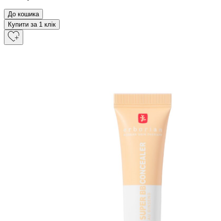
До кошика
Купити за 1 клiк