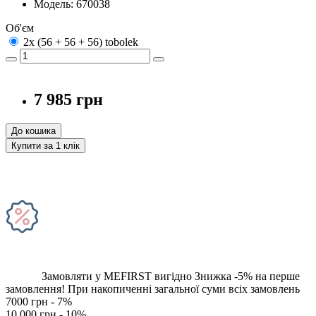
Модель: 670038
Об'єм
2x (56 + 56 + 56) tobolek
7 985 грн
До кошика
Купити за 1 клiк
Замовляти у MEFIRST вигідно
Знижка -5% на перше
замовлення!
При накопиченні загальної суми всіх замовлень
7000 грн - 7%
10 000 грн - 10%