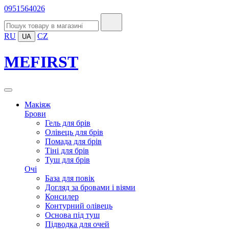
0951564026
RU
CZ
UA
MEFIRST
Макіяж
Брови
Гель для брів
Олівець для брів
Помада для брів
Тіні для брів
Туш для брів
Очі
База для повік
Догляд за бровами і віями
Консилер
Контурний олівець
Основа під туш
Підводка для очей