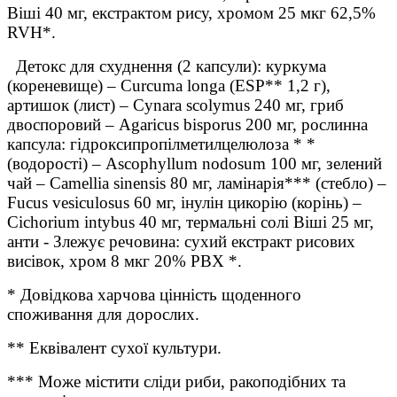
Віші 40 мг, екстрактом рису, хромом 25 мкг 62,5%
RVH*.
Детокс для схуднення (2 капсули): куркума
(кореневище) – Curcuma longa (ESP** 1,2 г),
артишок (лист) – Cynara scolymus 240 мг, гриб
двоспоровий – Agaricus bisporus 200 мг, рослинна
капсула: гідроксипропілметилцелюлоза * *
(водорості) – Ascophyllum nodosum 100 мг, зелений
чай – Camellia sinensis 80 мг, ламінарія*** (стебло) –
Fucus vesiculosus 60 мг, інулін цикорію (корінь) –
Cichorium intybus 40 мг, термальні солі Віші 25 мг,
анти - Злежує речовина: сухий екстракт рисових
висівок, хром 8 мкг 20% РВХ *.
* Довідкова харчова цінність щоденного
споживання для дорослих.
** Еквівалент сухої культури.
*** Може містити сліди риби, ракоподібних та