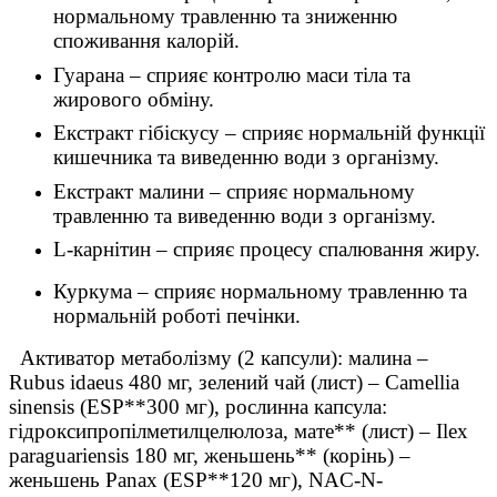
нормальному травленню та зниженню
споживання калорій.
Гуарана – сприяє контролю маси тіла та
жирового обміну.
Екстракт гібіскусу – сприяє нормальній функції
кишечника та виведенню води з організму.
Екстракт малини – сприяє нормальному
травленню та виведенню води з організму.
L-карнітин – сприяє процесу спалювання жиру.
Куркума – сприяє нормальному травленню та
нормальній роботі печінки.
Активатор метаболізму (2 капсули): малина –
Rubus idaeus 480 мг, зелений чай (лист) – Camellia
sinensis (ESP**300 мг), рослинна капсула:
гідроксипропілметилцелюлоза, мате** (лист) – Ilex
paraguariensis 180 мг, женьшень** (корінь) –
женьшень Panax (ESP**120 мг), NAC-N-