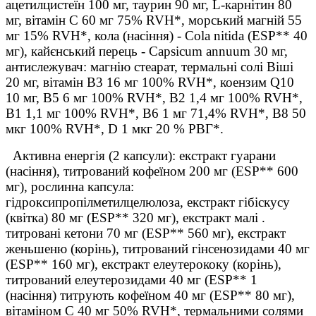
ацетилцистеїн 100 мг, таурин 90 мг, L-карнітин 80
мг, вітамін С 60 мг 75% RVH*, морський магній 55
мг 15% RVH*, кола (насіння) - Cola nitida (ESP** 40
мг), кайєнський перець - Capsicum annuum 30 мг,
антислежувач: магнію стеарат, термальні солі Віші
20 мг, вітамін B3 16 мг 100% RVH*, коензим Q10
10 мг, B5 6 мг 100% RVH*, B2 1,4 мг 100% RVH*,
B1 1,1 мг 100% RVH*, B6 1 мг 71,4% RVH*, B8 50
мкг 100% RVH*, D 1 мкг 20 % РВГ*.
Активна енергія (2 капсули): екстракт гуарани
(насіння), титрований кофеїном 200 мг (ESP** 600
мг), рослинна капсула:
гідроксипропілметилцелюлоза, екстракт гібіскусу
(квітка) 80 мг (ESP** 320 мг), екстракт малі .
титровані кетони 70 мг (ESP** 560 мг), екстракт
женьшеню (корінь), титрований гінсенозидами 40 мг
(ESP** 160 мг), екстракт елеутерококу (корінь),
титрований елеутерозидами 40 мг (ESP** 1
(насіння) титрують кофеїном 40 мг (ESP** 80 мг),
вітаміном C 40 мг 50% RVH*, термальними солями