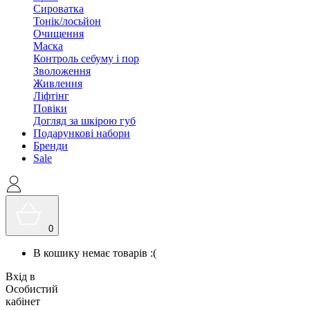
Сироватка
Тонік/лосьйон
Очищення
Маска
Контроль себуму і пор
Зволоження
Живлення
Ліфтінг
Повіки
Догляд за шкірою губ
Подарункові набори
Бренди
Sale
0
В кошику немає товарів :(
Вхід в
Особистий
кабінет