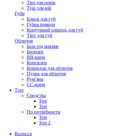
Тіні для повік
Туш для вій
Губи
Блиск для губ
Губна помада
Контурний олівець для губ
Тінт для губ
Обличчя
База під макіяж
Бронзер
ВВ-крем
Консилер
Коректор для обличчя
Пудра для обличчя
Рум`яна
СС-крем
Тіло
Средства
Test
Test
По потребности
Test
Test 2
Волосся