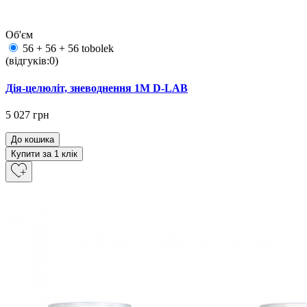
Об'єм
56 + 56 + 56 tobolek
(відгуків:0)
Дія-целюліт, зневоднення 1M D-LAB
5 027 грн
До кошика
Купити за 1 клiк