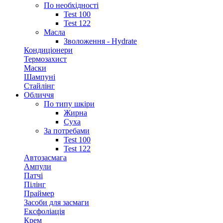
По необхідності
Test 100
Test 122
Масла
Зволоження - Hydrate
Кондиціонери
Термозахист
Маски
Шампуні
Стайлінг
Обличчя
По типу шкіри
Жирна
Суха
За потребами
Test 100
Test 122
Автозасмага
Ампули
Патчі
Пілінг
Праймер
Засоби для засмаги
Ексфоліація
Крем