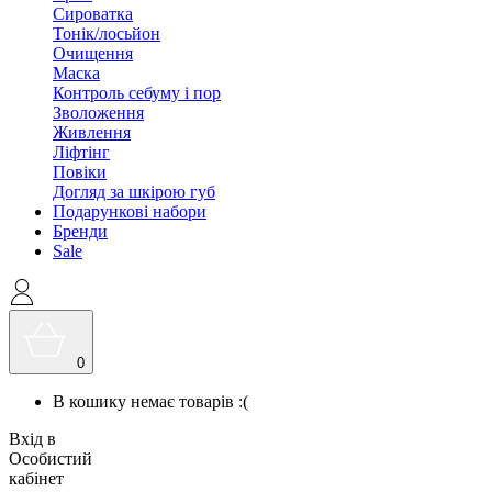
Сироватка
Тонік/лосьйон
Очищення
Маска
Контроль себуму і пор
Зволоження
Живлення
Ліфтінг
Повіки
Догляд за шкірою губ
Подарункові набори
Бренди
Sale
0
В кошику немає товарів :(
Вхід в
Особистий
кабінет