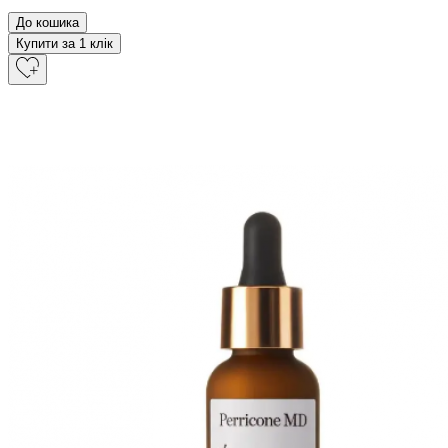
До кошика
Купити за 1 клiк