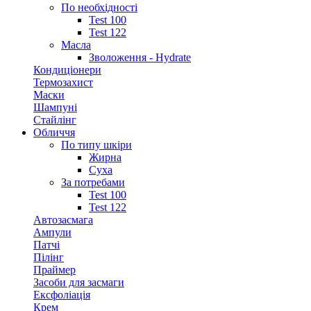
По необхідності
Test 100
Test 122
Масла
Зволоження - Hydrate
Кондиціонери
Термозахист
Маски
Шампуні
Стайлінг
Обличчя
По типу шкіри
Жирна
Суха
За потребами
Test 100
Test 122
Автозасмага
Ампули
Патчі
Пілінг
Праймер
Засоби для засмаги
Ексфоліація
Крем