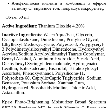
Альфа-ліпоєва кислота в комбінації з ефіром
вітаміну С: вирівнює тон, покращує мікрорельєф
Об'єм: 59 ml
Active Ingredient
: Titanium Dioxide 4.20%
Inactive Ingredients
: Water/Aqua/Eau, Glycerin,
Cyclopentasiloxane, Dimethicone, Pentylene Glycol,
Ethylhexyl Methoxycrylene, Polyester-8, Polyglyceryl-
3 Polydimethylsiloxyethyl Dimethicone, Hydroxyethyl
Acrylate/Sodium Acryloyldimethyl Taurate Copolymer,
Benzyl Alcohol, Aluminum Hydroxide, Stearic Acid,
Diethylhexyl Syringylidenemalonate, Hydrogenated
Lecithin, Isohexadecane, Bisabolol, Tetrahexyldecyl
Ascorbate, Phenoxyethanol, Polysilicone-11,
Polysorbate 60, Caprylic/Capric Triglyceride, Sodium
Benzoate, Potassium Sorbate, Xanthan Gum,
Hydrogenated Phosphatidylcholine, Thioctic Acid,
Astaxanthin
.
Крем Photo-Brightening Moisturizer Broad Spectrum 
SPF-30 Perricone MD із серії Vitamin C Ester слід 