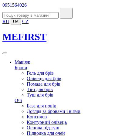
0951564026
RU
CZ
UA
MEFIRST
Макіяж
Брови
Гель для брів
Олівець для брів
Помада для брів
Тіні для брів
Туш для брів
Очі
База для повік
Догляд за бровами і віями
Консилер
Контурний олівець
Основа під туш
Підводка для очей