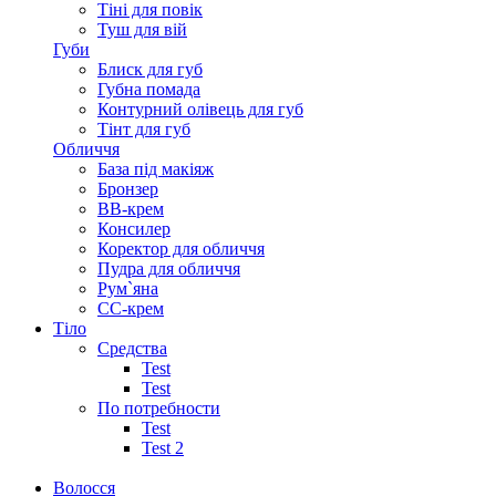
Тіні для повік
Туш для вій
Губи
Блиск для губ
Губна помада
Контурний олівець для губ
Тінт для губ
Обличчя
База під макіяж
Бронзер
ВВ-крем
Консилер
Коректор для обличчя
Пудра для обличчя
Рум`яна
СС-крем
Тіло
Средства
Test
Test
По потребности
Test
Test 2
Волосся