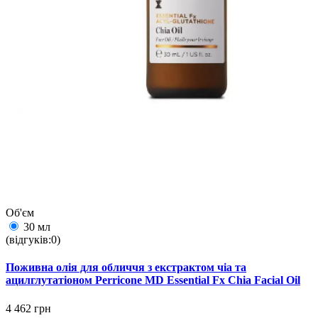
Об'єм
30 мл
(відгуків:0)
Поживна олія для обличчя з екстрактом чіа та
ацилглутатіоном Perricone MD Essential Fx Chia Facial Oil
4 462 грн