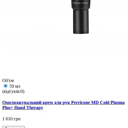
Об'єм
59 мл
(відгуків:0)
Омолоджувальний крем для рук Perricone MD Cold Plasma
Plus+ Hand Therapy
1 610 грн