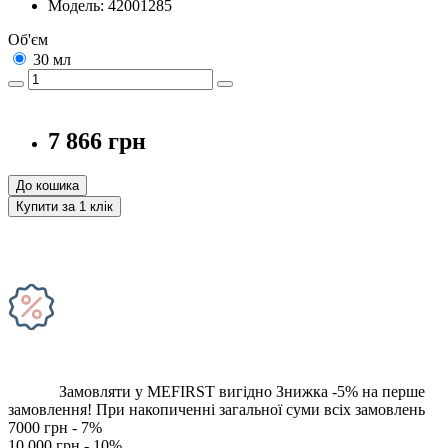
Модель: 42001285
Об'єм
30 мл
7 866 грн
До кошика
Купити за 1 клiк
Замовляти у MEFIRST вигідно
Знижка -5% на перше
замовлення!
При накопиченні загальної суми всіх замовлень
7000 грн - 7%
10 000 грн - 10%