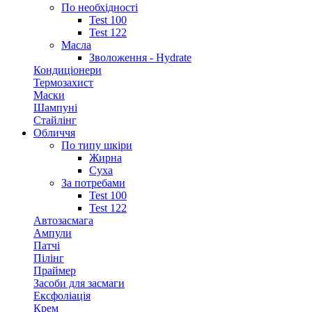
По необхідності
Test 100
Test 122
Масла
Зволоження - Hydrate
Кондиціонери
Термозахист
Маски
Шампуні
Стайлінг
Обличчя
По типу шкіри
Жирна
Суха
За потребами
Test 100
Test 122
Автозасмага
Ампули
Патчі
Пілінг
Праймер
Засоби для засмаги
Ексфоліація
Крем