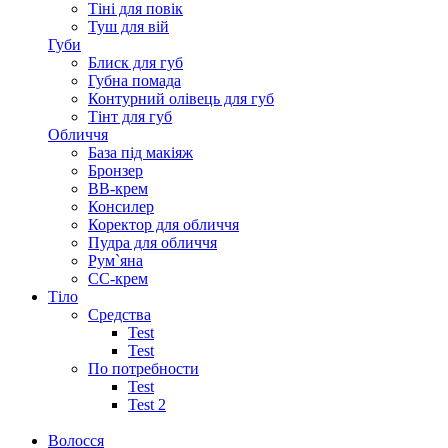
Тіні для повік
Туш для вій
Губи
Блиск для губ
Губна помада
Контурний олівець для губ
Тінт для губ
Обличчя
База під макіяж
Бронзер
ВВ-крем
Консилер
Коректор для обличчя
Пудра для обличчя
Рум`яна
СС-крем
Тіло
Средства
Test
Test
По потребности
Test
Test 2
Волосся