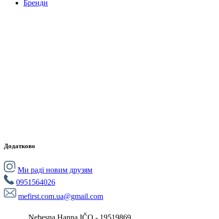
Бренди
Додатково
Ми раді новим друзям
0951564026
mefirst.com.ua@gmail.com
Nebesna Hanna IČO - 19519869