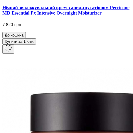
Нічний зволожувальний крем з ацил-глутатіоном Perricone
MD Essential Fx Intensive Overnight Moisturizer
7 820 грн
До кошика
Купити за 1 клiк