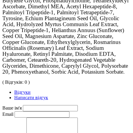
Butylene Glycol, Phosphatidylcholine, Tetrahexyldecyl
Ascorbate, Dimethyl MEA, Acetyl Hexapeptide-8,
Palmitoyl Tripeptide-1, Palmitoyl Tetrapeptide-7,
Tyrosine, Echium Plantagineum Seed Oil, Glycolic
Acid, Hydrolyzed Myrtus Communis Leaf Extract,
Copper Tripeptide-1, Helianthus Annuus (Sunflower)
Seed Oil, Magnesium Aspartate, Zinc Gluconate,
Copper Gluconate, Ethylhexylglycerin, Rosmarinus
Officinalis (Rosemary) Leaf Extract, Sodium
Hyaluronate, Retinyl Palmitate, Disodium EDTA,
Carbomer, Ceteareth-20, Hydrogenated Vegetable
Glycerides, Dimethicone, Caprylyl Glycol, Polysorbate
20, Phenoxyethanol, Sorbic Acid, Potassium Sorbate
.
( Відгуків: 0 )
Відгуки
Написати відгук
Ваше ім'я
Email