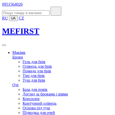
0951564026
RU
CZ
UA
MEFIRST
Макіяж
Брови
Гель для брів
Олівець для брів
Помада для брів
Тіні для брів
Туш для брів
Очі
База для повік
Догляд за бровами і віями
Консилер
Контурний олівець
Основа під туш
Підводка для очей