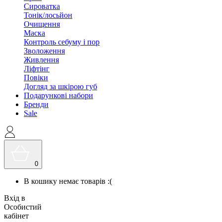
Сироватка
Тонік/лосьйон
Очищення
Маска
Контроль себуму і пор
Зволоження
Живлення
Ліфтінг
Повіки
Догляд за шкірою губ
Подарункові набори
Бренди
Sale
0
В кошику немає товарів :(
Вхід в
Особистий
кабінет