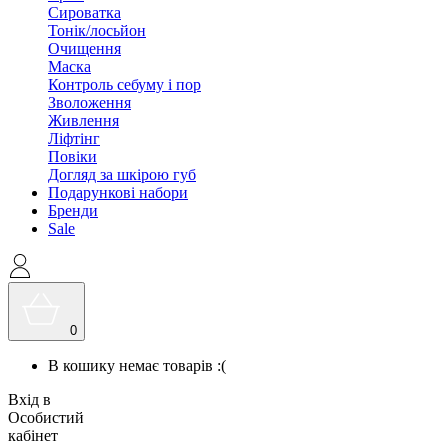
Сироватка
Тонік/лосьйон
Очищення
Маска
Контроль себуму і пор
Зволоження
Живлення
Ліфтінг
Повіки
Догляд за шкірою губ
Подарункові набори
Бренди
Sale
0
В кошику немає товарів :(
Вхід в
Особистий
кабінет