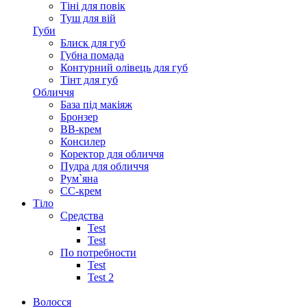
Тіні для повік
Туш для вій
Губи
Блиск для губ
Губна помада
Контурний олівець для губ
Тінт для губ
Обличчя
База під макіяж
Бронзер
ВВ-крем
Консилер
Коректор для обличчя
Пудра для обличчя
Рум`яна
СС-крем
Тіло
Средства
Test
Test
По потребности
Test
Test 2
Волосся