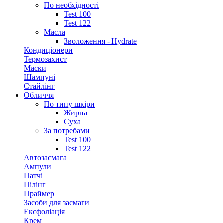
По необхідності
Test 100
Test 122
Масла
Зволоження - Hydrate
Кондиціонери
Термозахист
Маски
Шампуні
Стайлінг
Обличчя
По типу шкіри
Жирна
Суха
За потребами
Test 100
Test 122
Автозасмага
Ампули
Патчі
Пілінг
Праймер
Засоби для засмаги
Ексфоліація
Крем