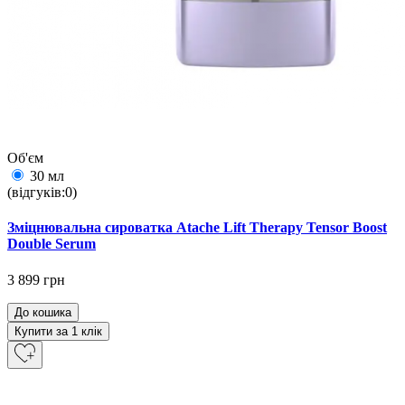
Об'єм
30 мл
(відгуків:0)
Зміцнювальна сироватка Atache Lift Therapy Tensor Boost
Double Serum
3 899 грн
До кошика
Купити за 1 клiк