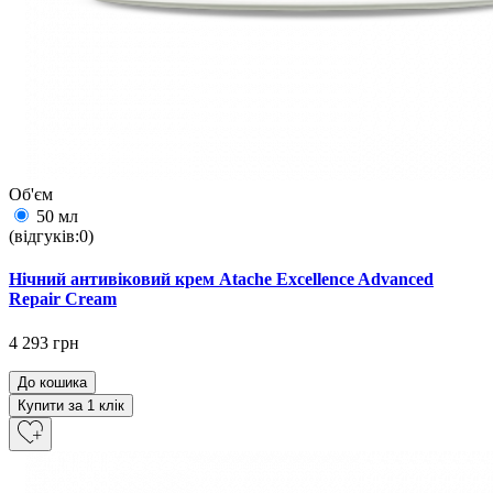
Об'єм
50 мл
(відгуків:0)
Нічний антивіковий крем Atache Excellence Advanced
Repair Cream
4 293 грн
До кошика
Купити за 1 клiк