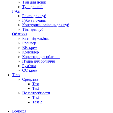
Тіні для повік
Туш для вій
Губи
Блиск для губ
Губна помада
Контурний олівець для губ
Тінт для губ
Обличчя
База під макіяж
Бронзер
ВВ-крем
Консилер
Коректор для обличчя
Пудра для обличчя
Рум`яна
СС-крем
Тіло
Средства
Test
Test
По потребности
Test
Test 2
Волосся