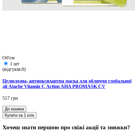
Об'єм
1 шт
(відгуків:0)
Целюлозна, антиоксидантна маска для обличчя глобальної
дії Atache Vitamin C Action AHA PROMASK CV
517 грн
До кошика
Купити за 1 клiк
Хочеш знати першою про свіжі акції та знижки?