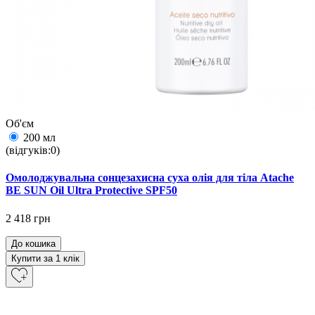
Об'єм
200 мл
(відгуків:0)
Омолоджувальна сонцезахисна суха олія для тіла Atache
BE SUN Oil Ultra Protective SPF50
2 418 грн
До кошика
Купити за 1 клiк