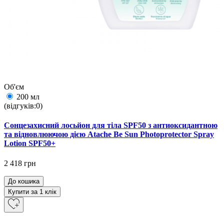
Об'єм
200 мл
(відгуків:0)
Сонцезахисний лосьйон для тіла SPF50 з антиоксидантною
та відновлюючою дією Atache Be Sun Photoprotector Spray
Lotion SPF50+
2 418 грн
До кошика
Купити за 1 клiк