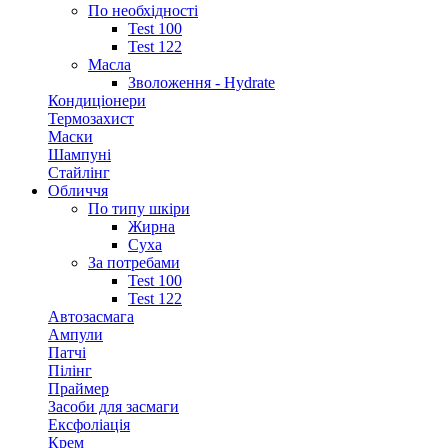
По необхідності
Test 100
Test 122
Масла
Зволоження - Hydrate
Кондиціонери
Термозахист
Маски
Шампуні
Стайлінг
Обличчя
По типу шкіри
Жирна
Суха
За потребами
Test 100
Test 122
Автозасмага
Ампули
Патчі
Пілінг
Праймер
Засоби для засмаги
Ексфоліація
Крем