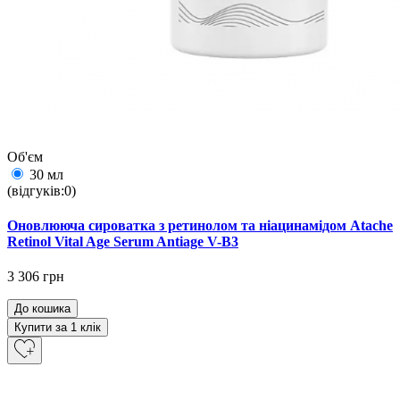
Об'єм
30 мл
(відгуків:0)
Оновлююча сироватка з ретинолом та ніацинамідом Atache
Retinol Vital Age Serum Antiage V-B3
3 306 грн
До кошика
Купити за 1 клiк