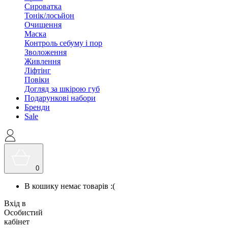
Сироватка
Тонік/лосьйон
Очищення
Маска
Контроль себуму і пор
Зволоження
Живлення
Ліфтінг
Повіки
Догляд за шкірою губ
Подарункові набори
Бренди
Sale
0
В кошику немає товарів :(
Вхід в
Особистий
кабінет