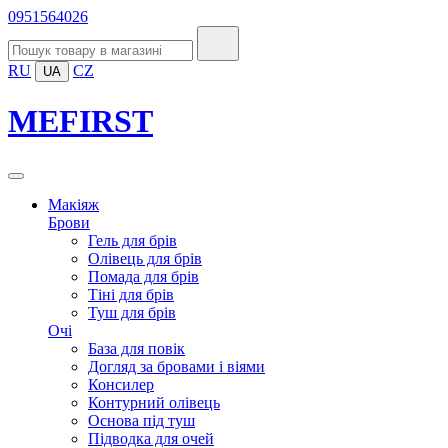
0951564026
RU
CZ
UA
MEFIRST
Макіяж
Брови
Гель для брів
Олівець для брів
Помада для брів
Тіні для брів
Туш для брів
Очі
База для повік
Догляд за бровами і віями
Консилер
Контурний олівець
Основа під туш
Підводка для очей