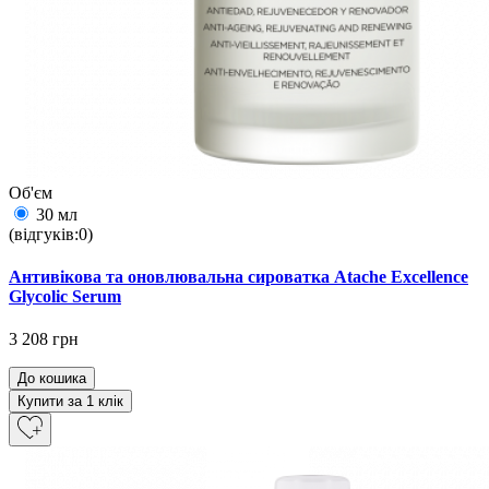
Об'єм
30 мл
(відгуків:0)
Антивікова та оновлювальна сироватка Atache Excellence
Glycolic Serum
3 208 грн
До кошика
Купити за 1 клiк