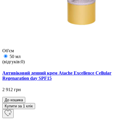
Об'єм
50 мл
(відгуків:0)
Антивіковий денний крем Atache Excellence Cellular
Regenaration day SPF15
2 912 грн
До кошика
Купити за 1 клiк