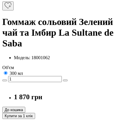
Гоммаж сольовий Зелений
чай та Імбир La Sultane de
Saba
Модель: 18001062
Об'єм
300 мл
1 870 грн
До кошика
Купити за 1 клiк