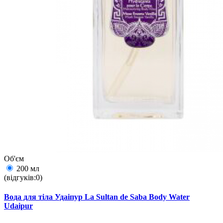
Об'єм
200 мл
(відгуків:0)
Вода для тіла Удаіпур La Sultan de Saba Body Water
Udaipur