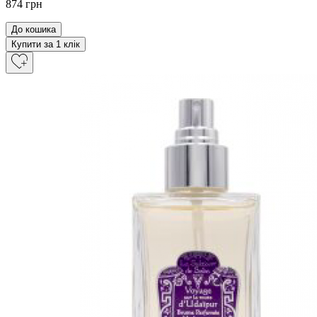
874 грн
До кошика
Купити за 1 клiк