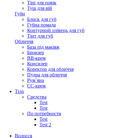
Тіні для повік
Туш для вій
Губи
Блиск для губ
Губна помада
Контурний олівець для губ
Тінт для губ
Обличчя
База під макіяж
Бронзер
ВВ-крем
Консилер
Коректор для обличчя
Пудра для обличчя
Рум`яна
СС-крем
Тіло
Средства
Test
Test
По потребности
Test
Test 2
Волосся