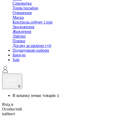
Сироватка
Тонік/лосьйон
Очищення
Маска
Контроль себуму і пор
Зволоження
Живлення
Ліфтінг
Повіки
Догляд за шкірою губ
Подарункові набори
Бренди
Sale
0
В кошику немає товарів :(
Вхід в
Особистий
кабінет