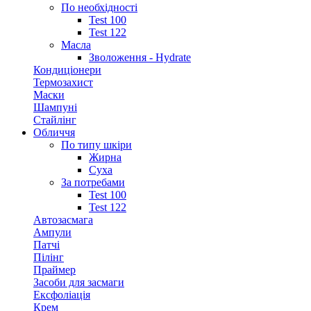
По необхідності
Test 100
Test 122
Масла
Зволоження - Hydrate
Кондиціонери
Термозахист
Маски
Шампуні
Стайлінг
Обличчя
По типу шкіри
Жирна
Суха
За потребами
Test 100
Test 122
Автозасмага
Ампули
Патчі
Пілінг
Праймер
Засоби для засмаги
Ексфоліація
Крем