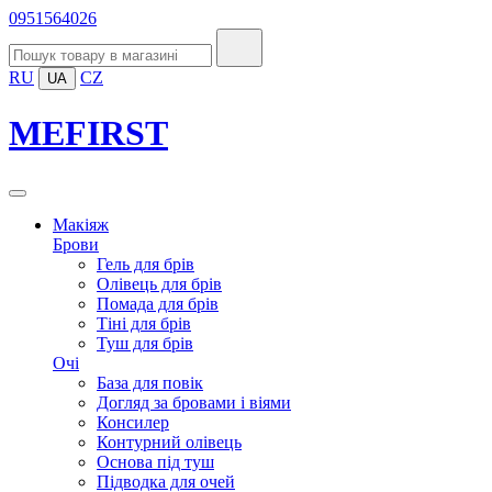
0951564026
RU
CZ
UA
MEFIRST
Макіяж
Брови
Гель для брів
Олівець для брів
Помада для брів
Тіні для брів
Туш для брів
Очі
База для повік
Догляд за бровами і віями
Консилер
Контурний олівець
Основа під туш
Підводка для очей