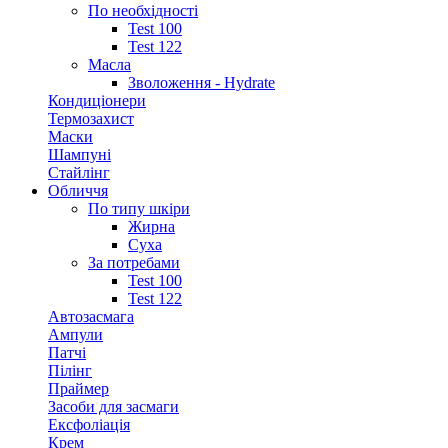
По необхідності
Test 100
Test 122
Масла
Зволоження - Hydrate
Кондиціонери
Термозахист
Маски
Шампуні
Стайлінг
Обличчя
По типу шкіри
Жирна
Суха
За потребами
Test 100
Test 122
Автозасмага
Ампули
Патчі
Пілінг
Праймер
Засоби для засмаги
Ексфоліація
Крем