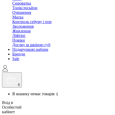
Сироватка
Тонік/лосьйон
Очищення
Маска
Контроль себуму і пор
Зволоження
Живлення
Ліфтінг
Повіки
Догляд за шкірою губ
Подарункові набори
Бренди
Sale
0
В кошику немає товарів :(
Вхід в
Особистий
кабінет