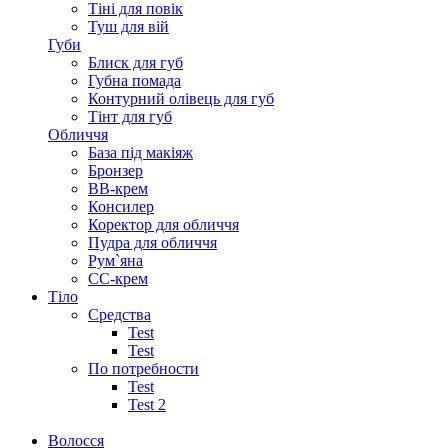
Тіні для повік
Туш для вій
Губи
Блиск для губ
Губна помада
Контурний олівець для губ
Тінт для губ
Обличчя
База під макіяж
Бронзер
ВВ-крем
Консилер
Коректор для обличчя
Пудра для обличчя
Рум`яна
СС-крем
Тіло
Средства
Test
Test
По потребности
Test
Test 2
Волосся