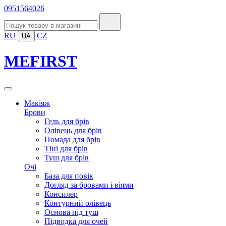
0951564026
RU
CZ
UA
MEFIRST
Макіяж
Брови
Гель для брів
Олівець для брів
Помада для брів
Тіні для брів
Туш для брів
Очі
База для повік
Догляд за бровами і віями
Консилер
Контурний олівець
Основа під туш
Підводка для очей